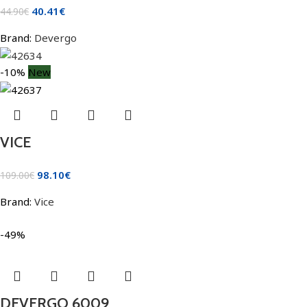
40.41
€
44.90
€
Brand:
Devergo
-10%
New
VICE
98.10
€
109.00
€
Brand:
Vice
-49%
DEVERGO 6009