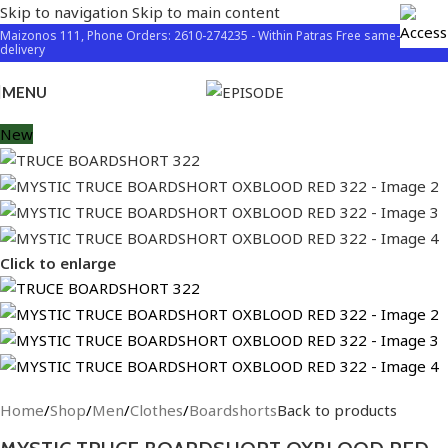
Skip to navigation
Skip to main content
Maizonos 111, Phone Orders: 2610-274235 - Within Patras Free same-day
delivery
MENU
New
Click to enlarge
Home
/
Shop
/
Men
/
Clothes
/
Boardshorts
Back to products