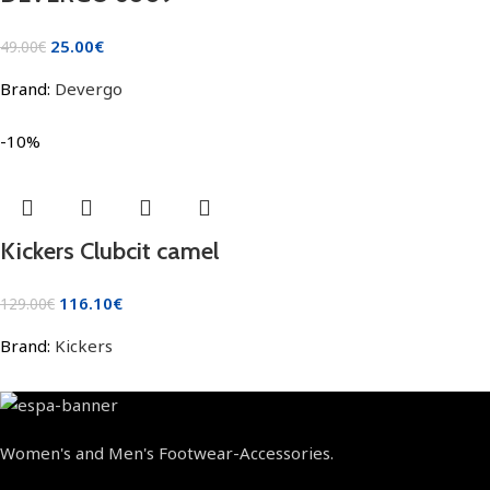
25.00
€
49.00
€
Brand:
Devergo
-10%
Kickers Clubcit camel
116.10
€
129.00
€
Brand:
Kickers
Women's and Men's Footwear-Accessories.