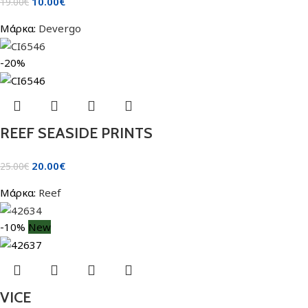
10.00
€
19.00
€
Μάρκα:
Devergo
-20%
REEF SEASIDE PRINTS
20.00
€
25.00
€
Μάρκα:
Reef
-10%
New
VICE