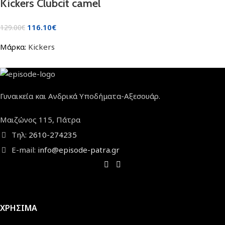
Kickers Clubcit camel
116.10
€
129.00
€
Μάρκα:
Kickers
Γυναικεία και Ανδρικά Υποδήματα-Αξεσουάρ.
Μαιζώνος 115, Πάτρα
Τηλ:
2610-274235
E-mail:
info@episode-patra.gr
ΧΡΗΣΙΜΑ