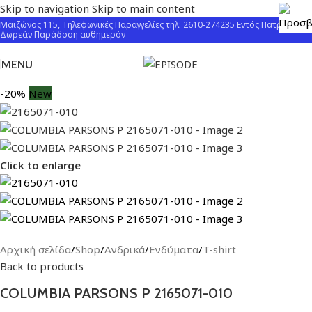
Skip to navigation
Skip to main content
Μαιζώνος 115, Τηλεφωνικές Παραγγελίες τηλ: 2610-274235 Εντός Πατρών
Δωρεάν Παράδοση αυθημερόν
MENU
-20%
New
Click to enlarge
Αρχική σελίδα
/
Shop
/
Ανδρικά
/
Ενδύματα
/
T-shirt
Back to products
COLUMBIA PARSONS P 2165071-010