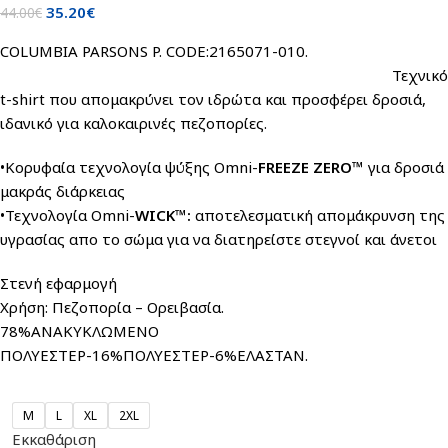
35.20
€
44.00
€
COLUMBIA PARSONS P. CODE:2165071-010.
Τεχνικό
t-shirt που απομακρύνει τον ιδρώτα και προσφέρει δροσιά,
ιδανικό για καλοκαιρινές πεζοπορίες.
•Κορυφαία τεχνολογία ψύξης Omni-
FREEZE ZERO™
για δροσιά
μακράς διάρκειας
•Τεχνολογία Omni-
WICK™:
αποτελεσματική απομάκρυνση της
υγρασίας απο το σώμα για να διατηρείστε στεγνοί και άνετοι
Στενή εφαρμογή
Χρήση: Πεζοπορία – Ορειβασία.
78%ΑΝΑΚΥΚΛΩΜΕΝΟ
ΠΟΛΥΕΣΤΕΡ-16%ΠΟΛΥΕΣΤΕΡ-6%ΕΛΑΣΤΑΝ.
M
L
XL
2XL
Εκκαθάριση