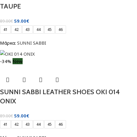
TAUPE
59.00
€
89.00
€
41
42
43
44
45
46
Μάρκα:
SUNNI SABBI
-34%
New
SUNNI SABBI LEATHER SHOES OKI 014
ONIX
59.00
€
89.00
€
41
42
43
44
45
46