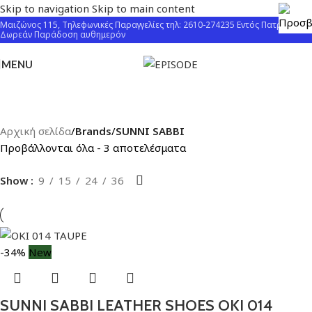
Skip to navigation
Skip to main content
Μαιζώνος 115, Τηλεφωνικές Παραγγελίες τηλ: 2610-274235 Εντός Πατρών
Δωρεάν Παράδοση αυθημερόν
MENU
Αρχική σελίδα
/
Brands
/
SUNNI SABBI
Προβάλλονται όλα - 3 αποτελέσματα
Show
9
15
24
36
-34%
New
SUNNI SABBI LEATHER SHOES OKI 014