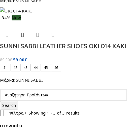
Μάρκα:
SUNNI SABBI
-34%
New
SUNNI SABBI LEATHER SHOES OKI 014 KAKI
59.00
€
89.00
€
41
42
43
44
45
46
Μάρκα:
SUNNI SABBI
Search
Φίλτρα
Showing 1 - 3 of 3 results
ατηγορίες