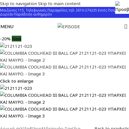
Skip to navigation
Skip to main content
Μαιζώνος 115, Τηλεφωνικές Παραγγελίες τηλ: 2610-274235 Εντός Πατρών
Δωρεάν Παράδοση αυθημερόν
MENU
-20%
New
Click to enlarge
Αρχική σελίδα
/
Shop
/
Αξεσουάρ-Σακίδια
Back to products