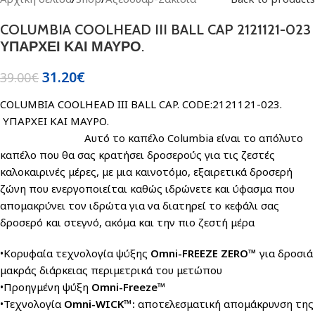
COLUMBIA COOLHEAD III BALL CAP 2121121-023
ΥΠΑΡΧΕΙ ΚΑΙ ΜΑΥΡΟ.
31.20
€
39.00
€
COLUMBIA COOLHEAD III BALL CAP. CODE:2121121-023.
ΥΠΑΡΧΕΙ ΚΑΙ ΜΑΥΡΟ.
Αυτό το καπέλο Columbia είναι το απόλυτο
καπέλο που θα σας κρατήσει δροσερούς για τις ζεστές
καλοκαιρινές μέρες, με μια καινοτόμο, εξαιρετικά δροσερή
ζώνη που ενεργοποιείται καθώς ιδρώνετε και ύφασμα που
απομακρύνει τον ιδρώτα για να διατηρεί το κεφάλι σας
δροσερό και στεγνό, ακόμα και την πιο ζεστή μέρα
•Κορυφαία τεχνολογία ψύξης
Omni-FREEZE
ZERO™
για δροσιά
μακράς διάρκειας περιμετρικά του μετώπου
•Προηγμένη ψύξη
Omni-Freeze™
•Τεχνολογία
Omni-WICK™:
αποτελεσματική απομάκρυνση της