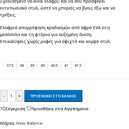
Σχεδιασμένο να είναι ελαφρύ και να σου προσφέρει
εντυπωσιακό στυλ, ώστε να μπορείς να βγεις έξω και να
τρέξεις.
Ελαφριά απορρόφηση κραδασμών από αφρό EVA στη
μεσόσολα και τη φτέρνα για αυξημένη άνεση.
Επικαλύψεις χωρίς ραφές για σφιχτό και κομψό στυλ.
37.5
38
39
40
40.5
41
41.5
-
+
ΠΡΟΣΘΉΚΗ ΣΤΟ ΚΑΛΆΘΙ
Σύγκριση
Προσθήκη στα Αγαπημένα
Μάρκα:
New Balance