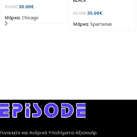
BLACK
30.00
€
35.00
€
35.00
€
65.00
€
Μάρκα:
Chicago
Μάρκα:
Spartanas
Γυναικεία και Ανδρικά Υποδήματα-Αξεσουάρ.