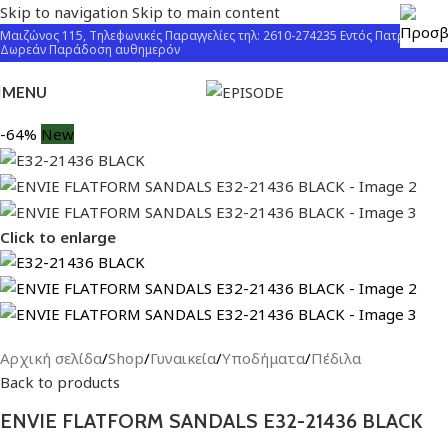
Skip to navigation
Skip to main content
Μαιζώνος 115, Τηλεφωνικές Παραγγελίες τηλ: 2610-274235 Εντός Πατρών
Δωρεάν Παράδοση αυθημερόν
MENU
-64%
New
Click to enlarge
Αρχική σελίδα
/
Shop
/
Γυναικεία
/
Υποδήματα
/
Πέδιλα
Back to products
ENVIE FLATFORM SANDALS E32-21436 BLACK