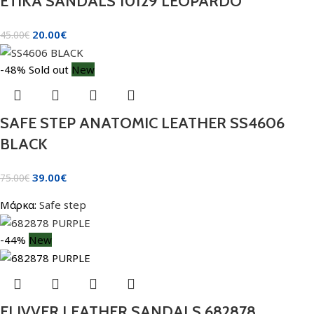
ETIKA SANDALS 10129 LEOPARDO
20.00
€
45.00
€
-48%
Sold out
New
SAFE STEP ANATOMIC LEATHER SS4606
BLACK
39.00
€
75.00
€
Μάρκα:
Safe step
-44%
New
FLIVVER LEATHER SANDALS 682878