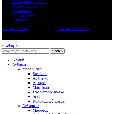
Ο Λογαριασμός μου
Καλάθι Αγορών
Αγαπημένα
Οδηγός Μεγεθών
Επικοινωνία
EPISODE-PATRA
2019 CREATED BY
FUTUREPLUS-WEB
.
Κλείσιμο
Search
Αρχική
Ανδρικά
Υποδήματα
Sneakers
Αθλητικά
Αμπιγιέ
Μποτάκια
Σαγιονάρες-Πέδιλα
Δετά
Καλοκαιρινό Casual
Ενδύματα
Μπουφάν