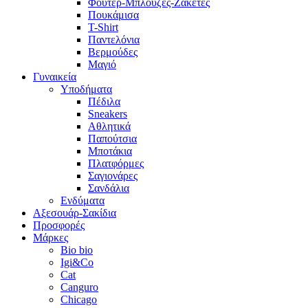
Φούτερ-Μπλούζες-Ζακέτες
Πουκάμισα
T-Shirt
Παντελόνια
Βερμούδες
Μαγιό
Γυναικεία
Υποδήματα
Πέδιλα
Sneakers
Αθλητικά
Παπούτσια
Μποτάκια
Πλατφόρμες
Σαγιονάρες
Σανδάλια
Ενδύματα
Αξεσουάρ-Σακίδια
Προσφορές
Μάρκες
Bio bio
Igi&Co
Cat
Canguro
Chicago