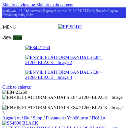
Skip to navigation
Skip to main content
Μαιζώνος 115, Τηλεφωνικές Παραγγελίες τηλ: 2610-274235 Εντός Πατρών Δωρεάν
Παράδοση αυθημερόν
MENU
-58%
New
Click to enlarge
Αρχική σελίδα
/
Shop
/
Γυναικεία
/
Υποδήματα
/
Πέδιλα