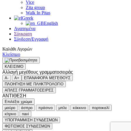
Vice
Zita group
Walk In Pitas
Greek
English
Αγαπημένα
Σύγκριση
Σύνδεση/Εγγραφή
Καλάθι Αγορών
Κλείσιμο
ΚΛΕΙΣΙΜΟ
Αλλαγή μεγέθους γραμματοσειράς
A-
A+
ΕΠΑΝΑΦΟΡΑ ΜΕΓΕΘΟΥΣ
ΠΛΟΗΓΗΣΗ ΜΕ ΠΛΗΚΤΡΟΛΟΓΙΟ
ΑΠΛΕΣ ΓΡΑΜΜΑΤΟΣΕΙΡΕΣ
ΑΝΤΙΘΕΣΗ
Επιλέξτε χρώμα
μαύρο
άσπρο
πράσινο
μπλε
κόκκινο
πορτοκαλί
κίτρινο
navi
ΥΠΟΓΡΑΜΜΙΣΗ ΣΥΝΔΕΣΜΩΝ
ΦΩΤΙΣΜΟΣ ΣΥΝΔΕΣΜΩΝ