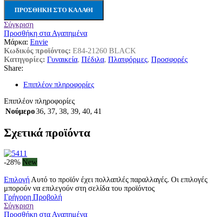
ΠΡΟΣΘΉΚΗ ΣΤΟ ΚΑΛΆΘΙ
Σύγκριση
Προσθήκη στα Αγαπημένα
Μάρκα:
Envie
Κωδικός προϊόντος:
E84-21260 BLACK
Κατηγορίες:
Γυναικεία
,
Πέδιλα
,
Πλατφόρμες
,
Προσφορές
Share:
Επιπλέον πληροφορίες
Επιπλέον πληροφορίες
Νούμερο
36
,
37
,
38
,
39
,
40
,
41
Σχετικά προϊόντα
-28%
New
Επιλογή
Αυτό το προϊόν έχει πολλαπλές παραλλαγές. Οι επιλογές
μπορούν να επιλεγούν στη σελίδα του προϊόντος
Γρήγορη Προβολή
Σύγκριση
Προσθήκη στα Αγαπημένα