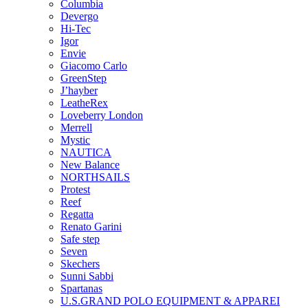
Columbia
Devergo
Hi-Tec
Igor
Envie
Giacomo Carlo
GreenStep
J’hayber
LeatheRex
Loveberry London
Merrell
Mystic
NAUTICA
New Balance
NORTHSAILS
Protest
Reef
Regatta
Renato Garini
Safe step
Seven
Skechers
Sunni Sabbi
Spartanas
U.S.GRAND POLO EQUIPMENT & APPAREI