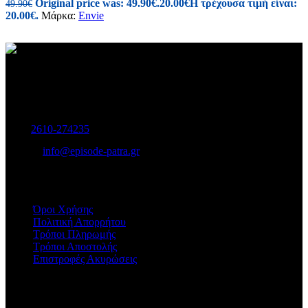
Original price was: 49.90€.
20.00
€
Η τρέχουσα τιμή είναι:
49.90
€
20.00€.
Μάρκα:
Envie
Γυναικεία και Ανδρικά Υποδήματα-Αξεσουάρ.
Μαιζώνος 115, Πάτρα
Τηλ:
2610-274235
E-mail:
info@episode-patra.gr
ΧΡΗΣΙΜΑ
Όροι Χρήσης
Πολιτική Απορρήτου
Τρόποι Πληρωμής
Τρόποι Αποστολής
Επιστροφές Ακυρώσεις
ΕΞΥΠΗΡΕΤΗΣΗ