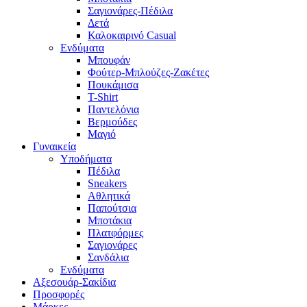
Σαγιονάρες-Πέδιλα
Δετά
Καλοκαιρινό Casual
Ενδύματα
Μπουφάν
Φούτερ-Μπλούζες-Ζακέτες
Πουκάμισα
T-Shirt
Παντελόνια
Βερμούδες
Μαγιό
Γυναικεία
Υποδήματα
Πέδιλα
Sneakers
Αθλητικά
Παπούτσια
Μποτάκια
Πλατφόρμες
Σαγιονάρες
Σανδάλια
Ενδύματα
Αξεσουάρ-Σακίδια
Προσφορές
Μάρκες