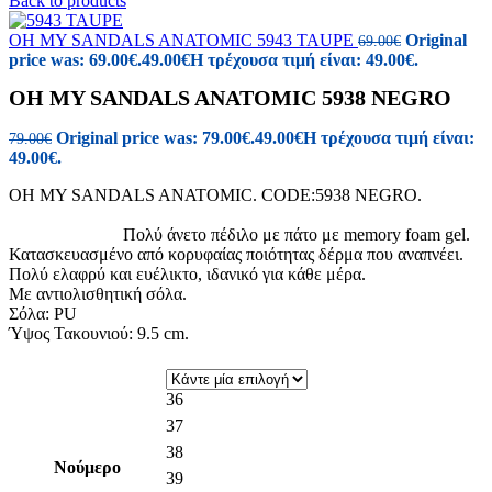
Back to products
OH MY SANDALS ANATOMIC 5943 TAUPE
Original
69.00
€
price was: 69.00€.
49.00
€
Η τρέχουσα τιμή είναι: 49.00€.
OH MY SANDALS ANATOMIC 5938 NEGRO
Original price was: 79.00€.
49.00
€
Η τρέχουσα τιμή είναι:
79.00
€
49.00€.
OH MY SANDALS ANATOMIC. CODE:5938 NEGRO.
Πολύ άνετο πέδιλο με πάτο με memory foam gel.
Κατασκευασμένο από κορυφαίας ποιότητας δέρμα που αναπνέει.
Πολύ ελαφρύ και ευέλικτο, ιδανικό για κάθε μέρα.
Με αντιολισθητική σόλα.
Σόλα: PU
Ύψος Τακουνιού: 9.5 cm.
36
37
38
Νούμερο
39