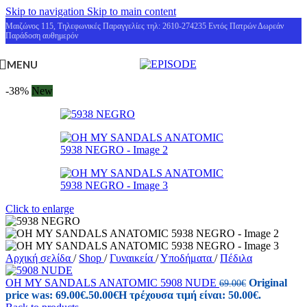
Skip to navigation
Skip to main content
Μαιζώνος 115, Τηλεφωνικές Παραγγελίες τηλ: 2610-274235 Εντός Πατρών Δωρεάν
Παράδοση αυθημερόν
MENU
-38%
New
Click to enlarge
Αρχική σελίδα
/
Shop
/
Γυναικεία
/
Υποδήματα
/
Πέδιλα
OH MY SANDALS ANATOMIC 5908 NUDE
Original
69.00
€
price was: 69.00€.
50.00
€
Η τρέχουσα τιμή είναι: 50.00€.