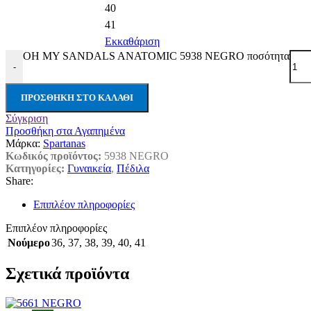
40
41
Εκκαθάριση
OH MY SANDALS ANATOMIC 5938 NEGRO ποσότητα
-
ΠΡΟΣΘΉΚΗ ΣΤΟ ΚΑΛΆΘΙ
Σύγκριση
Προσθήκη στα Αγαπημένα
Μάρκα:
Spartanas
Κωδικός προϊόντος:
5938 NEGRO
Κατηγορίες:
Γυναικεία
,
Πέδιλα
Share:
Επιπλέον πληροφορίες
Επιπλέον πληροφορίες
Νούμερο
36
,
37
,
38
,
39
,
40
,
41
Σχετικά προϊόντα