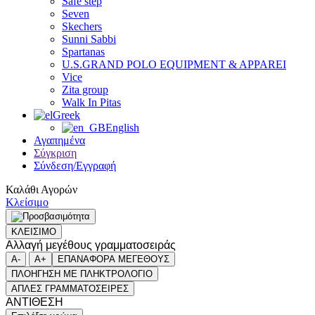
Safe step
Seven
Skechers
Sunni Sabbi
Spartanas
U.S.GRAND POLO EQUIPMENT & APPAREI
Vice
Zita group
Walk In Pitas
Greek
English
Αγαπημένα
Σύγκριση
Σύνδεση/Εγγραφή
Καλάθι Αγορών
Κλείσιμο
ΚΛΕΙΣΙΜΟ
Αλλαγή μεγέθους γραμματοσειράς
A-
A+
ΕΠΑΝΑΦΟΡΑ ΜΕΓΕΘΟΥΣ
ΠΛΟΗΓΗΣΗ ΜΕ ΠΛΗΚΤΡΟΛΟΓΙΟ
ΑΠΛΕΣ ΓΡΑΜΜΑΤΟΣΕΙΡΕΣ
ΑΝΤΙΘΕΣΗ