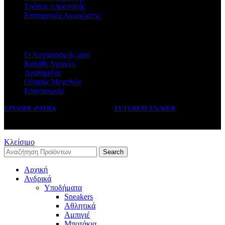
Τρόποι Αποστολής
Επιστροφές Ακυρώσεις
ΕΞΥΠΗΡΕΤΗΣΗ
Ο Λογαριασμός μου
Καλάθι Αγορών
Αγαπημένα
Οδηγός Μεγεθών
Επικοινωνία
EPISODE-PATRA
2019 CREATED BY
FUTUREPLUS-WEB
.
Κλείσιμο
Search
Αρχική
Ανδρικά
Υποδήματα
Sneakers
Αθλητικά
Αμπιγιέ
Μποτάκια