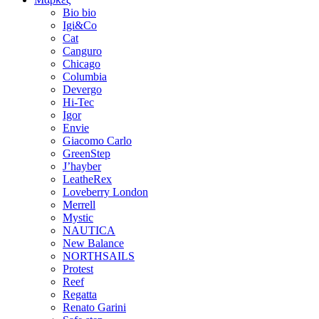
Bio bio
Igi&Co
Cat
Canguro
Chicago
Columbia
Devergo
Hi-Tec
Igor
Envie
Giacomo Carlo
GreenStep
J’hayber
LeatheRex
Loveberry London
Merrell
Mystic
NAUTICA
New Balance
NORTHSAILS
Protest
Reef
Regatta
Renato Garini