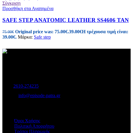
Σύγκριση
Προσθήκη στα Αγαπημένα
SAFE STEP ANATOMIC LEATHER SS4606 TAN
Original price was: 75.00€.
39.00
€
Η τρέχουσα τιμή είναι:
75.00
€
39.00€.
Μάρκα:
Safe step
Γυναικεία και Ανδρικά Υποδήματα-Αξεσουάρ.
Μαιζώνος 115, Πάτρα
Τηλ:
2610-274235
E-mail:
info@episode-patra.gr
ΧΡΗΣΙΜΑ
Όροι Χρήσης
Πολιτική Απορρήτου
Τρόποι Πληρωμής