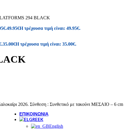
New Balance
REGATTA
Renato Garini
LATFORMS 294 BLACK
SAFE STEP
Salewa
95€.
49.95
€
Η τρέχουσα τιμή είναι: 49.95€.
Sunni Sabbi
€.
35.00
€
Η τρέχουσα τιμή είναι: 35.00€.
Bio bio
Chicago
Devergo
BLACK
Igor
Vice
NAUTICA
Loveberry London
PROTEST
Walk In Pitas
Skechers
Igi&Co
αλοκαίρι 2026. Σύνθεση : Συνθετικό με τακούνι ΜΕΣΑΙΟ – 6 cm
ΕΠΙΚΟΙΝΩΝΊΑ
GREEK
English