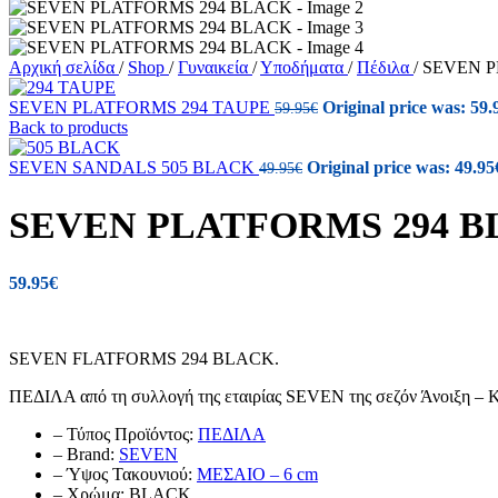
Αρχική σελίδα
/
Shop
/
Γυναικεία
/
Υποδήματα
/
Πέδιλα
/
SEVEN P
SEVEN PLATFORMS 294 TAUPE
Original price was: 59.
59.95
€
Back to products
SEVEN SANDALS 505 BLACK
Original price was: 49.95
49.95
€
SEVEN PLATFORMS 294 
59.95
€
SEVEN FLATFORMS 294 BLACK.
ΠΕΔΙΛΑ από τη συλλογή της εταιρίας SEVEN της σεζόν Άνοιξη – Κ
– Τύπος Προϊόντος:
ΠΕΔΙΛΑ
– Brand:
SEVEN
– Ύψος Τακουνιού:
ΜΕΣΑΙΟ – 6 cm
– Χρώμα: BLACK
.