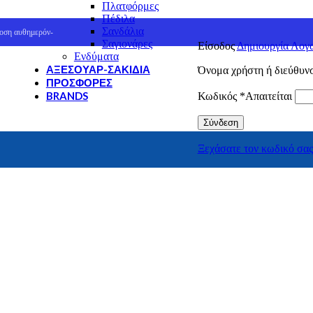
Πλατφόρμες
Πέδιλα
Σανδάλια
οση αυθημερόν-
Σαγιονάρες
Είσοδος
Δημιουργία Λογ
Ενδύματα
ΑΞΕΣΟΥΆΡ-ΣΑΚΊΔΙΑ
Όνομα χρήστη ή διεύθυν
ΠΡΟΣΦΟΡΈΣ
BRANDS
Κωδικός
*
Απαιτείται
Cat
Σύνδεση
Columbia
GreenStep
Ξεχάσατε τον κωδικό σας
J'hayber
Mystic
NORTHSAILS
REEF
SEVEN
SPARTANAS
U.S.GRAND Polo Equipment & Apparel
Canguro
Envie
Giacomo Carlo
Hi-Tec
Merrell