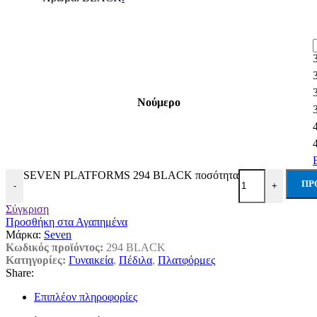
Νούμερο
SEVEN PLATFORMS 294 BLACK ποσότητα
ΠΡ
-
+
Σύγκριση
Προσθήκη στα Αγαπημένα
Μάρκα:
Seven
Κωδικός προϊόντος:
294 BLACK
Κατηγορίες:
Γυναικεία
,
Πέδιλα
,
Πλατφόρμες
Share:
Επιπλέον πληροφορίες