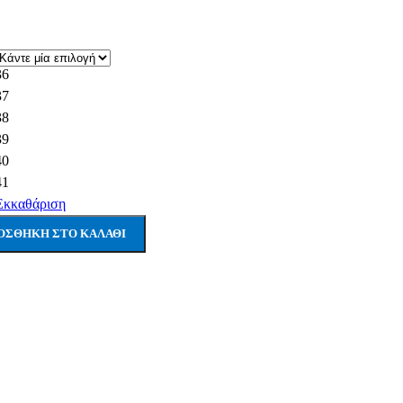
36
37
38
39
40
41
Εκκαθάριση
ΟΣΘΉΚΗ ΣΤΟ ΚΑΛΆΘΙ