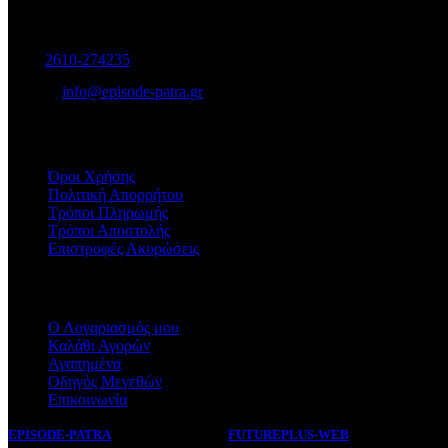
Μαιζώνος 115, Πάτρα
Τηλ:
2610-274235
E-mail:
info@episode-patra.gr
ΧΡΗΣΙΜΑ
Όροι Χρήσης
Πολιτική Απορρήτου
Τρόποι Πληρωμής
Τρόποι Αποστολής
Επιστροφές Ακυρώσεις
ΕΞΥΠΗΡΕΤΗΣΗ
Ο Λογαριασμός μου
Καλάθι Αγορών
Αγαπημένα
Οδηγός Μεγεθών
Επικοινωνία
EPISODE-PATRA
2019 CREATED BY
FUTUREPLUS-WEB
.