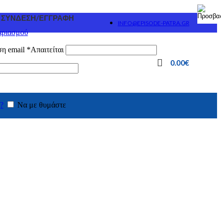
ΣΎΝΔΕΣΗ/ΕΓΓΡΑΦΉ
INFO@EPISODE-PATRA.GR
αριασμού
ση email
*
Απαιτείται
0.00
€
?
Να με θυμάστε