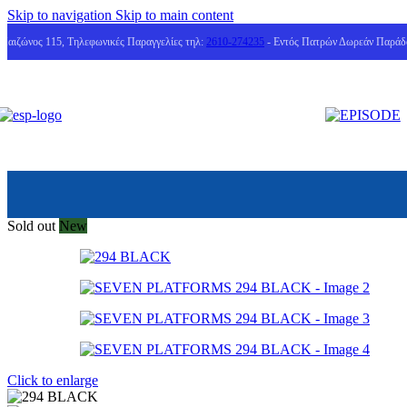
Skip to navigation
Skip to main content
Μαιζώνος 115, Τηλεφωνικές Παραγγελίες τηλ:
2610-274235
- Εντός Πατρών Δωρεάν Παράδ
Sold out
New
Click to enlarge