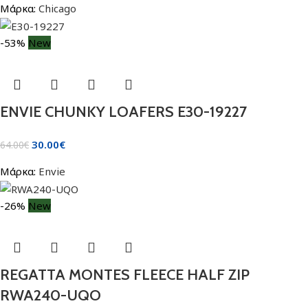
Μάρκα:
Chicago
-53%
New
ENVIE CHUNKY LOAFERS E30-19227
30.00
€
64.00
€
Μάρκα:
Envie
-26%
New
REGATTA MONTES FLEECE HALF ZIP
RWA240-UQO