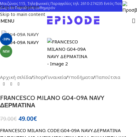
Μαιζώνος 115, Τηλεφωνικές Παραγγελίες τηλ: 2610-274235 Εντός Πατρών
Skip to navigation
Δωρεάν Παράδοση αυθημερόν
Skip to main content
MENU
Click to enlarge
-38%
NEW
Αρχική σελίδα
/
Shop
/
Γυναικεία
/
Υποδήματα
/
Παπούτσια
FRANCESCO MILANO G04-09A NAVY
ΔΕΡΜΑΤΙΝΑ
49.00
€
79.00
€
FRANCESCO MILANO. CODE:G04-09A NAVY.ΔΕΡΜΑΤΙΝΑ