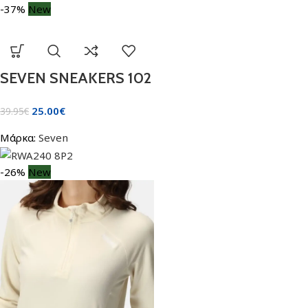
-37%
New
SEVEN SNEAKERS 102
25.00
€
39.95
€
Μάρκα:
Seven
-26%
New