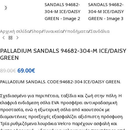
Αρχική σελίδα
/
Shop
/
Γυναικεία
/
Υποδήματα
/
Σανδάλια
PALLADIUM SANDALS 94682-304-M ICE/DAISY
GREEN
69.00
€
89.00
€
PALLADIUM SANDALS. CODE:94682-304 ICE/DAISY GREEN.
Σχεδιασμένο για περιπέτεια, ταξίδια και ζωή στην πόλη. Η
ελαφριά ενδιάμεση σόλα EVA προσφέρει αντικραδασμική
προστασία, ενώ η εξωτερική σόλα από καουτσούκ με
διαμαντένιες προεξοχές εξασφαλίζει αξιόπιστη πρόσφυση.
Τρία ρυθμιζόμενα λουράκια Velcro παρέχουν ασφαλή και