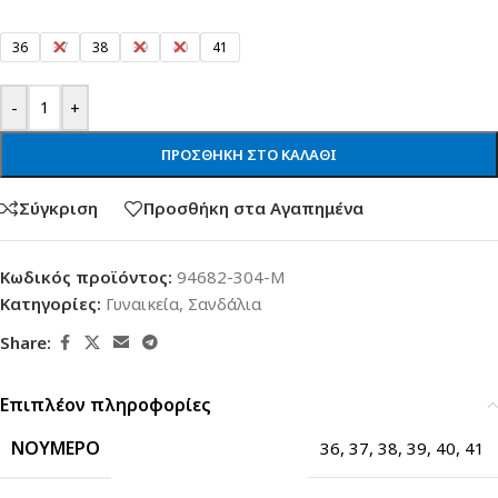
36
37
38
39
40
41
-
+
ΠΡΟΣΘΉΚΗ ΣΤΟ ΚΑΛΆΘΙ
Σύγκριση
Προσθήκη στα Αγαπημένα
Κωδικός προϊόντος:
94682-304-M
Κατηγορίες:
Γυναικεία
,
Σανδάλια
Share:
Επιπλέον πληροφορίες
ΝΟΎΜΕΡΟ
36
,
37
,
38
,
39
,
40
,
41