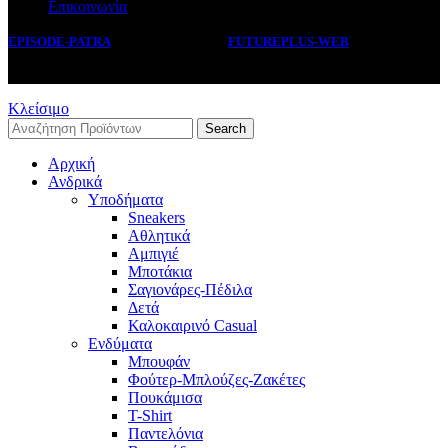
Επικοινωνία
EPISODE-PATRA
2019 CREATED BY
FUTUREPLUS-WEB
.
Κλείσιμο
Search
Αρχική
Ανδρικά
Υποδήματα
Sneakers
Αθλητικά
Αμπιγιέ
Μποτάκια
Σαγιονάρες-Πέδιλα
Δετά
Καλοκαιρινό Casual
Ενδύματα
Μπουφάν
Φούτερ-Μπλούζες-Ζακέτες
Πουκάμισα
T-Shirt
Παντελόνια