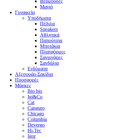
Βερμούδες
Μαγιό
Γυναικεία
Υποδήματα
Πέδιλα
Sneakers
Αθλητικά
Παπούτσια
Μποτάκια
Πλατφόρμες
Σαγιονάρες
Σανδάλια
Ενδύματα
Αξεσουάρ-Σακίδια
Προσφορές
Μάρκες
Bio bio
Igi&Co
Cat
Canguro
Chicago
Columbia
Devergo
Hi-Tec
Igor