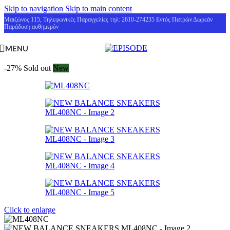
Skip to navigation
Skip to main content
Μαιζώνος 115, Τηλεφωνικές Παραγγελίες τηλ: 2610-274235 Εντός Πατρών Δωρεάν
Παράδοση αυθημερόν
MENU
-27%
Sold out
New
Click to enlarge