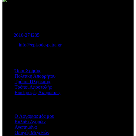
Γυναικεία και Ανδρικά Υποδήματα-Αξεσουάρ.
Μαιζώνος 115, Πάτρα
Τηλ:
2610-274235
E-mail:
info@episode-patra.gr
ΧΡΗΣΙΜΑ
Όροι Χρήσης
Πολιτική Απορρήτου
Τρόποι Πληρωμής
Τρόποι Αποστολής
Επιστροφές Ακυρώσεις
ΕΞΥΠΗΡΕΤΗΣΗ
Ο Λογαριασμός μου
Καλάθι Αγορών
Αγαπημένα
Οδηγός Μεγεθών