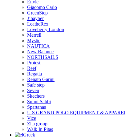
Envie
Giacomo Carlo
GreenStep
J’hayber
LeatheRex
Loveberry London
Merrell
Mystic
NAUTICA
New Balance
NORTHSAILS
Protest
Reef
Regatta
Renato Garini
Safe step
Seven
Skechers
Sunni Sabbi
Spartanas
U.S.GRAND POLO EQUIPMENT & APPAREI
Vice
Zita group
Walk In Pitas
Greek