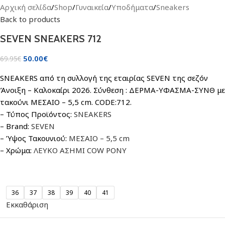
Αρχική σελίδα
/
Shop
/
Γυναικεία
/
Υποδήματα
/
Sneakers
Back to products
SEVEN SNEAKERS 712
50.00
€
69.95
€
SNEAKERS από τη συλλογή της εταιρίας SEVEN της σεζόν
Άνοιξη – Καλοκαίρι 2026. Σύνθεση : ΔΕΡΜΑ-ΥΦΑΣΜΑ-ΣΥΝΘ με
τακούνι ΜΕΣΑΙΟ – 5,5 cm. CODE:712.
– Τύπος Προϊόντος:
SNEAKERS
– Brand:
SEVEN
– Ύψος Τακουνιού:
ΜΕΣΑΙΟ – 5,5 cm
– Χρώμα:
ΛΕΥΚΟ ΑΣΗΜΙ COW PONY
36
37
38
39
40
41
Εκκαθάριση