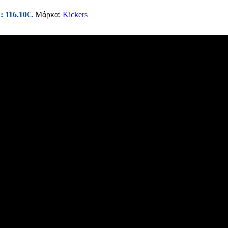
: 116.10€.
Μάρκα:
Kickers