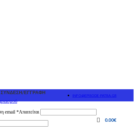
ΣΎΝΔΕΣΗ/ΕΓΓΡΑΦΉ
INFO@EPISODE-PATRA.GR
αριασμού
ση email
*
Απαιτείται
0.00
€