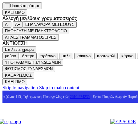
ΚΛΕΙΣΙΜΟ
Αλλαγή μεγέθους γραμματοσειράς
A-
A+
ΕΠΑΝΑΦΟΡΑ ΜΕΓΕΘΟΥΣ
ΠΛΟΗΓΗΣΗ ΜΕ ΠΛΗΚΤΡΟΛΟΓΙΟ
ΑΠΛΕΣ ΓΡΑΜΜΑΤΟΣΕΙΡΕΣ
ΑΝΤΙΘΕΣΗ
Επιλέξτε χρώμα
μαύρο
άσπρο
πράσινο
μπλε
κόκκινο
πορτοκαλί
κίτρινο
ΥΠΟΓΡΑΜΜΙΣΗ ΣΥΝΔΕΣΜΩΝ
ΦΩΤΙΣΜΟΣ ΣΥΝΔΕΣΜΩΝ
ΚΑΘΑΡΙΣΜΟΣ
ΚΛΕΙΣΙΜΟ
Skip to navigation
Skip to main content
Μαιζώνος 115, Τηλεφωνικές Παραγγελίες τηλ:
2610-274235
- Εντός Πατρών Δωρεάν Παράδ