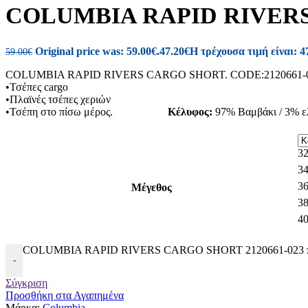
COLUMBIA RAPID RIVERS 
Original price was: 59.00€.
47.20
€
Η τρέχουσα τιμή είναι: 4
59.00
€
COLUMBIA RAPID RIVERS CARGO SHORT.
•Τσέπες cargo
•Πλαϊνές τσέπες χεριών
•Τσέπη στο πίσω μέρος.
Κέλυφος:
97% Βαμβάκι / 3% ε
3
3
3
Μέγεθος
3
4
COLUMBIA RAPID RIVERS CARGO SHORT 2120661-023 π
-
Σύγκριση
Προσθήκη στα Αγαπημένα
Μάρκα:
Columbia