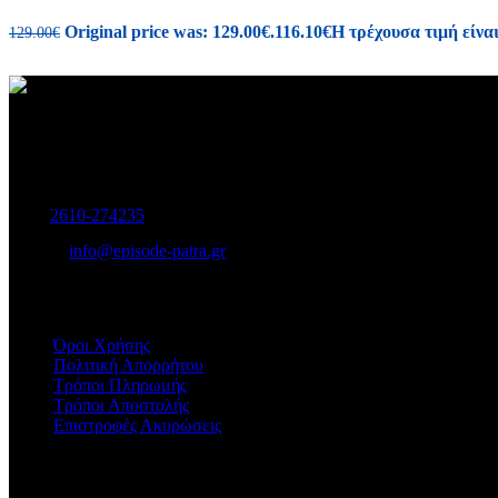
Original price was: 129.00€.
116.10
€
Η τρέχουσα τιμή είναι
129.00
€
Γυναικεία και Ανδρικά Υποδήματα-Αξεσουάρ.
Μαιζώνος 115, Πάτρα
Τηλ:
2610-274235
E-mail:
info@episode-patra.gr
ΧΡΗΣΙΜΑ
Όροι Χρήσης
Πολιτική Απορρήτου
Τρόποι Πληρωμής
Τρόποι Αποστολής
Επιστροφές Ακυρώσεις
ΕΞΥΠΗΡΕΤΗΣΗ