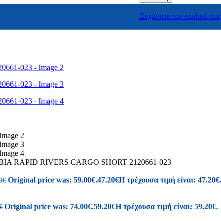
Columbia
GreenStep
Ξεχάσατε τον κωδικό σας
J'hayber
Mystic
NORTHSAILS
REEF
SEVEN
SPARTANAS
U.S.GRAND Polo Equipment & Apparel
Canguro
Envie
Giacomo Carlo
Hi-Tec
Merrell
New Balance
REGATTA
Renato Garini
IA RAPID RIVERS CARGO SHORT 2120661-023
SAFE STEP
Salewa
Original price was: 59.00€.
47.20
€
Η τρέχουσα τιμή είναι: 47.20€
0
€
Sunni Sabbi
Original price was: 74.00€.
59.20
€
Η τρέχουσα τιμή είναι: 59.20€.
€
Bio bio
Chicago