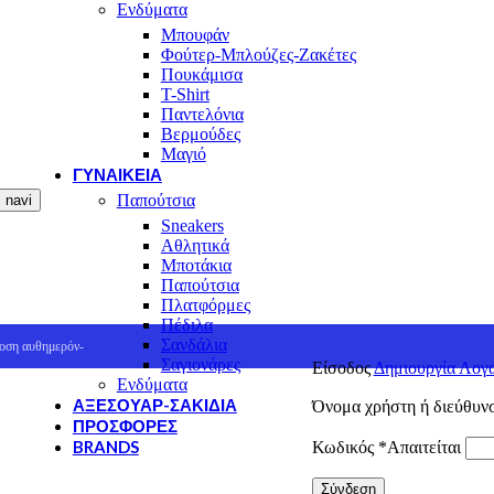
Ενδύματα
Μπουφάν
Φούτερ-Μπλούζες-Ζακέτες
Πουκάμισα
T-Shirt
Παντελόνια
Βερμούδες
Μαγιό
ΓΥΝΑΙΚΕΊΑ
Παπούτσια
navi
Sneakers
Αθλητικά
Μποτάκια
Παπούτσια
Πλατφόρμες
Πέδιλα
Σανδάλια
οση αυθημερόν-
Σαγιονάρες
Είσοδος
Δημιουργία Λογ
Ενδύματα
ΑΞΕΣΟΥΆΡ-ΣΑΚΊΔΙΑ
Όνομα χρήστη ή διεύθυν
ΠΡΟΣΦΟΡΈΣ
BRANDS
Κωδικός
*
Απαιτείται
Cat
Σύνδεση