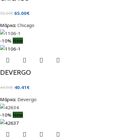
65.00
€
95.00
€
Μάρκα:
Chicago
-10%
New
DEVERGO
40.41
€
44.90
€
Μάρκα:
Devergo
-10%
New