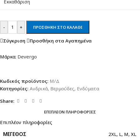
Εκκαθάριση
-
+
ΠΡΟΣΘΉΚΗ ΣΤΟ ΚΑΛΆΘΙ
Σύγκριση
Προσθήκη στα Αγαπημένα
Μάρκα:
Devergo
Κωδικός προϊόντος:
Μ/Δ
Κατηγορίες:
Ανδρικά
,
Βερμούδες
,
Ενδύματα
Share:
ΕΠΙΠΛΈΟΝ ΠΛΗΡΟΦΟΡΊΕΣ
Επιπλέον πληροφορίες
ΜΈΓΕΘΟΣ
2XL
,
L
,
M
,
XL