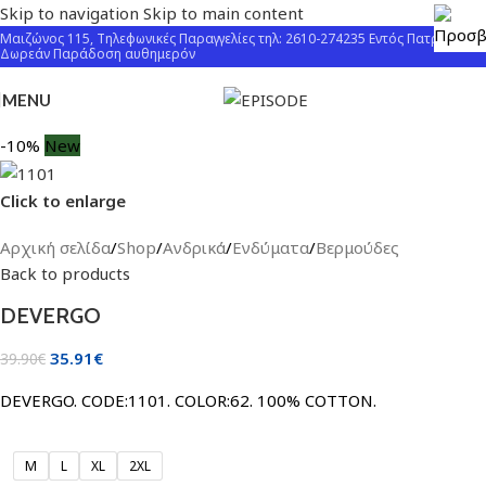
Skip to navigation
Skip to main content
Μαιζώνος 115, Τηλεφωνικές Παραγγελίες τηλ: 2610-274235 Εντός Πατρών
Δωρεάν Παράδοση αυθημερόν
MENU
-10%
New
Click to enlarge
Αρχική σελίδα
/
Shop
/
Ανδρικά
/
Ενδύματα
/
Βερμούδες
Back to products
DEVERGO
35.91
€
39.90
€
DEVERGO. CODE:1101. COLOR:62. 100% COTTON.
M
L
XL
2XL