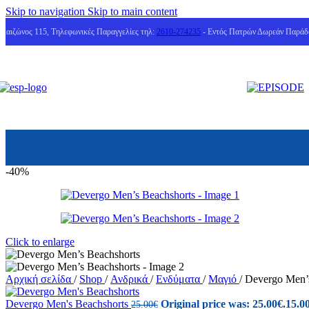
Skip to navigation
Skip to main content
Μαιζώνος 115, Τηλεφωνικές Παραγγελίες τηλ:
2610-274235
- Εντός Πατρών Δωρεάν Παράδ
-40%
Click to enlarge
Αρχική σελίδα
/
Shop
/
Ανδρικά
/
Ενδύματα
/
Μαγιό
/
Devergo Men’
Devergo Men's Beachshorts
Original price was: 25.00€.
15.0
25.00
€