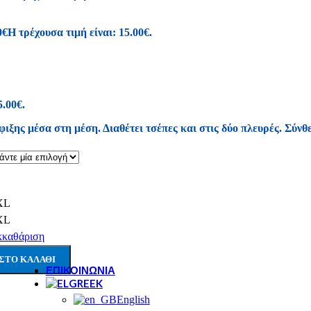
New Balance
REGATTA
0
€
Η τρέχουσα τιμή είναι: 15.00€.
Renato Garini
SAFE STEP
Salewa
Sunni Sabbi
5.00€.
Bio bio
Chicago
ιξης μέσα στη μέση. Διαθέτει τσέπες και στις δύο πλευρές.
Σύνθ
Devergo
Igor
Vice
NAUTICA
Loveberry London
PROTEST
XL
Walk In Pitas
XL
Skechers
Igi&Co
κκαθάριση
ΣΤΟ ΚΑΛΆΘΙ
ΕΠΙΚΟΙΝΩΝΊΑ
GREEK
English