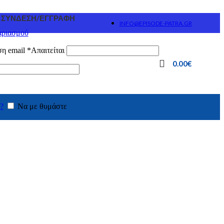
ΣΎΝΔΕΣΗ/ΕΓΓΡΑΦΉ
INFO@EPISODE-PATRA.GR
αριασμού
ση email
*
Απαιτείται
0.00
€
?
Να με θυμάστε