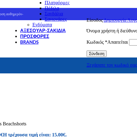
Πλατφόρμες
Πέδιλα
Σανδάλια
οση αυθημερόν-
Σαγιονάρες
Είσοδος
Δημιουργία Λογ
Ενδύματα
ΑΞΕΣΟΥΆΡ-ΣΑΚΊΔΙΑ
Όνομα χρήστη ή διεύθυν
ΠΡΟΣΦΟΡΈΣ
BRANDS
Κωδικός
*
Απαιτείται
Cat
Σύνδεση
Columbia
GreenStep
Ξεχάσατε τον κωδικό σας
J'hayber
Mystic
NORTHSAILS
REEF
SEVEN
SPARTANAS
U.S.GRAND Polo Equipment & Apparel
Canguro
Envie
s Beachshorts
Giacomo Carlo
Hi-Tec
0
€
Η τρέχουσα τιμή είναι: 15.00€.
Merrell