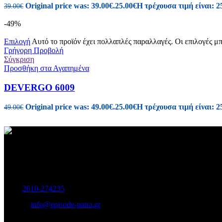
Original price was: 39.00€.
25.00
€
Η τρέχουσα τιμή είναι: 2
39.00
€
-49%
Επιλογή
Αυτό το προϊόν έχει πολλαπλές παραλλαγές. Οι επιλογές μ
Γρήγορη Προβολή
Σύγκριση
Προσθήκη στα Αγαπημένα
DEVERGO 6009
Original price was: 49.00€.
25.00
€
Η τρέχουσα τιμή είναι: 2
49.00
€
Γυναικεία και Ανδρικά Υποδήματα-Αξεσουάρ.
Μαιζώνος 115, Πάτρα
Τηλ:
2610-274235
E-mail:
info@episode-patra.gr