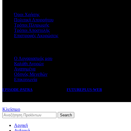
ΧΡΗΣΙΜΑ
Όροι Χρήσης
Πολιτική Απορρήτου
Τρόποι Πληρωμής
Τρόποι Αποστολής
Επιστροφές Ακυρώσεις
ΕΞΥΠΗΡΕΤΗΣΗ
Ο Λογαριασμός μου
Καλάθι Αγορών
Αγαπημένα
Οδηγός Μεγεθών
Επικοινωνία
EPISODE-PATRA
2019 CREATED BY
FUTUREPLUS-WEB
.
Κλείσιμο
Search
Αρχική
Ανδρικά