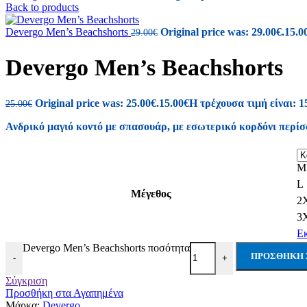
Back to products
Devergo Men’s Beachshorts
Original price was: 29.00€.
15.0
29.00
€
Devergo Men’s Beachshorts
Original price was: 25.00€.
15.00
€
Η τρέχουσα τιμή είναι: 1
25.00
€
Ανδρικό μαγιό κοντό με σπασουάρ, με εσωτερικό κορδόνι περίσφ
M
L
Μέγεθος
2
3
Ε
Devergo Men’s Beachshorts ποσότητα
ΠΡΟΣΘΉΚΗ 
-
+
Σύγκριση
Προσθήκη στα Αγαπημένα
Μάρκα:
Devergo