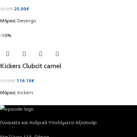
25.00
€
49.00
€
Μάρκα:
Devergo
-10%
Kickers Clubcit camel
116.10
€
129.00
€
Μάρκα:
Kickers
Γυναικεία και Ανδρικά Υποδήματα-Αξεσουάρ.
Μαιζώνος 115, Πάτρα