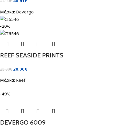
40.41
€
44.90
€
Μάρκα:
Devergo
-20%
REEF SEASIDE PRINTS
20.00
€
25.00
€
Μάρκα:
Reef
-49%
DEVERGO 6009