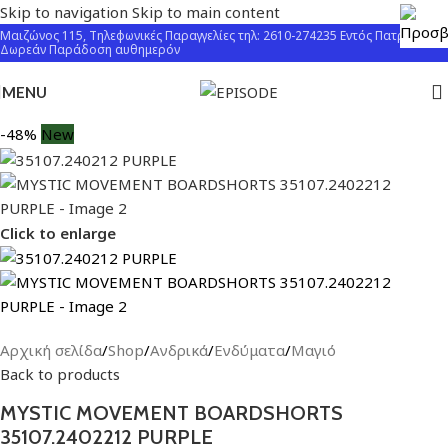
Skip to navigation
Skip to main content
Μαιζώνος 115, Τηλεφωνικές Παραγγελίες τηλ: 2610-274235 Εντός Πατρών
Δωρεάν Παράδοση αυθημερόν
MENU
-48%
New
Click to enlarge
Αρχική σελίδα
/
Shop
/
Ανδρικά
/
Ενδύματα
/
Μαγιό
Back to products
MYSTIC MOVEMENT BOARDSHORTS
35107.2402212 PURPLE