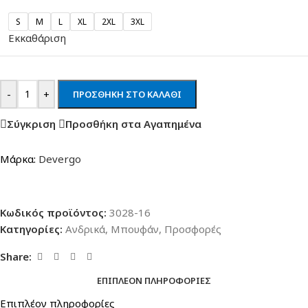
S
M
L
XL
2XL
3XL
Εκκαθάριση
-
+
ΠΡΟΣΘΉΚΗ ΣΤΟ ΚΑΛΆΘΙ
Σύγκριση
Προσθήκη στα Αγαπημένα
Μάρκα:
Devergo
Κωδικός προϊόντος:
3028-16
Κατηγορίες:
Ανδρικά
,
Μπουφάν
,
Προσφορές
Share:
ΕΠΙΠΛΈΟΝ ΠΛΗΡΟΦΟΡΊΕΣ
Επιπλέον πληροφορίες