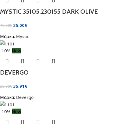
MYSTIC 35105.230155 DARK OLIVE
25.00
€
40.00
€
Μάρκα:
Mystic
-10%
New
DEVERGO
35.91
€
39.90
€
Μάρκα:
Devergo
-10%
New