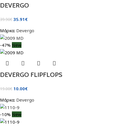
DEVERGO
35.91
€
39.90
€
Μάρκα:
Devergo
-47%
New
DEVERGO FLIPFLOPS
10.00
€
19.00
€
Μάρκα:
Devergo
-10%
New