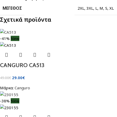
ΜΈΓΕΘΟΣ
2XL
,
3XL
,
L
,
M
,
S
,
XL
Σχετικά προϊόντα
-41%
New
CANGURO CA513
29.00
€
49.00
€
Μάρκα:
Canguro
-38%
New