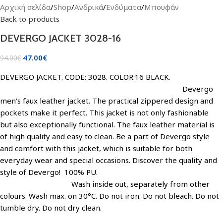
Αρχική σελίδα
/
Shop
/
Ανδρικά
/
Ενδύματα
/
Μπουφάν
Back to products
DEVERGO JACKET 3028-16
47.00
€
94.00
€
DEVERGO JACKET. CODE: 3028. COLOR:16 BLACK.
Devergo
men’s faux leather jacket. The practical zippered design and
pockets make it perfect. This jacket is not only fashionable
but also exceptionally functional. The faux leather material is
of high quality and easy to clean. Be a part of Devergo style
and comfort with this jacket, which is suitable for both
everyday wear and special occasions. Discover the quality and
style of Devergo! 100% PU.
Wash inside out, separately from other
colours. Wash max. on 30°C. Do not iron. Do not bleach. Do not
tumble dry. Do not dry clean.