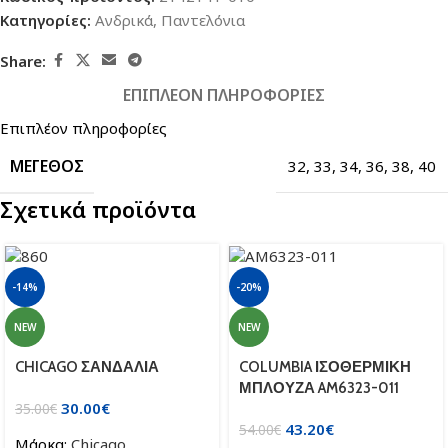
Κατηγορίες:
Ανδρικά
,
Παντελόνια
Share:
ΕΠΙΠΛΈΟΝ ΠΛΗΡΟΦΟΡΊΕΣ
Επιπλέον πληροφορίες
ΜΈΓΕΘΟΣ
32
,
33
,
34
,
36
,
38
,
40
Σχετικά προϊόντα
-14%
-20%
NEW
NEW
CHICAGO ΣΑΝΔΑΛΙΑ
COLUMBIA ΙΣΟΘΕΡΜΙΚΗ
ΜΠΛΟΥΖΑ AM6323-011
30.00
€
35.00
€
43.20
€
54.00
€
Μάρκα:
Chicago