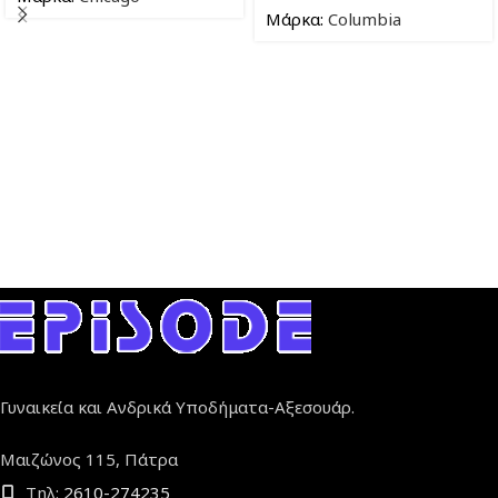
Μάρκα:
Columbia
Γυναικεία και Ανδρικά Υποδήματα-Αξεσουάρ.
Μαιζώνος 115, Πάτρα
Τηλ:
2610-274235