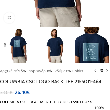
Click to enlarge
Αρχική σελίδα
/
Shop
/
Ανδρικά
/
Ενδύματα
/
T-shirt
COLUMBIA CSC LOGO BACK TEE 2155011-464
26.40
€
33.00
€
COLUMBIA CSC LOGO BACK TEE. CODE:2155011-464.
100%