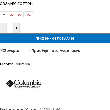
ORGANIC COTTON.
M
L
XL
2XL
-
+
ΠΡΟΣΘΉΚΗ ΣΤΟ ΚΑΛΆΘΙ
Σύγκριση
Προσθήκη στα Αγαπημένα
Μάρκα:
Columbia
Κωδικός προϊόντος:
2155011-464