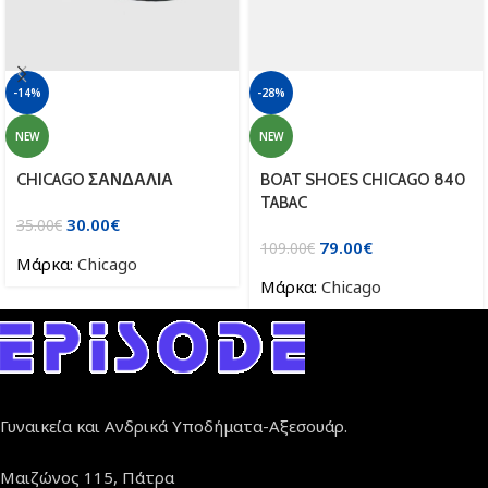
-14%
-28%
NEW
NEW
CHICAGO ΣΑΝΔΑΛΙΑ
BOAT SHOES CHICAGO 840
TABAC
30.00
€
35.00
€
79.00
€
109.00
€
Μάρκα:
Chicago
Μάρκα:
Chicago
Γυναικεία και Ανδρικά Υποδήματα-Αξεσουάρ.
Μαιζώνος 115, Πάτρα