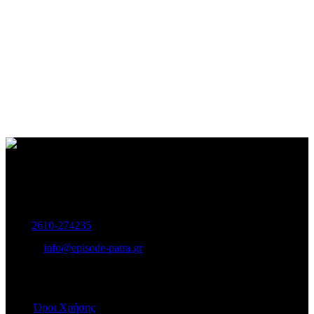
Γυναικεία και Ανδρικά Υποδήματα-Αξεσουάρ.
Μαιζώνος 115, Πάτρα
Τηλ:
2610-274235
E-mail:
info@episode-patra.gr
ΧΡΗΣΙΜΑ
Όροι Χρήσης