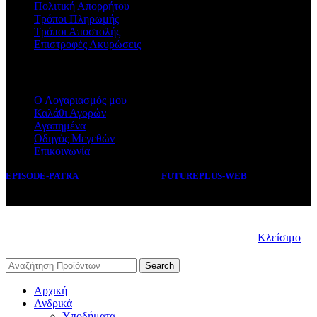
Πολιτική Απορρήτου
Τρόποι Πληρωμής
Τρόποι Αποστολής
Επιστροφές Ακυρώσεις
ΕΞΥΠΗΡΕΤΗΣΗ
Ο Λογαριασμός μου
Καλάθι Αγορών
Αγαπημένα
Οδηγός Μεγεθών
Επικοινωνία
EPISODE-PATRA
2019 CREATED BY
FUTUREPLUS-WEB
.
Κλείσιμο
Search
Αρχική
Ανδρικά
Υποδήματα