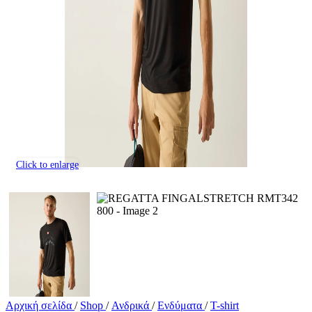
Click to enlarge
Αρχική σελίδα
/
Shop
/
Ανδρικά
/
Ενδύματα
/
T-shirt