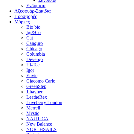
Σανδάλια
Ενδύματα
Αξεσουάρ-Σακίδια
Προσφορές
Μάρκες
Bio bio
Igi&Co
Cat
Canguro
Chicago
Columbia
Devergo
Hi-Tec
Igor
Envie
Giacomo Carlo
GreenStep
J’hayber
LeatheRex
Loveberry London
Merrell
Mystic
NAUTICA
New Balance
NORTHSAILS