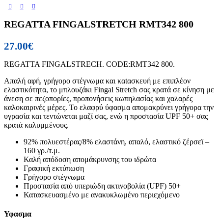
REGATTA FINGALSTRETCH RMT342 800
27.00
€
REGATTA FINGALSTRECH. CODE:RMT342 800.
Απαλή αφή, γρήγορο στέγνωμα και καtασκευή με επιπλέον
ελαστικότητα, το μπλουζάκι Fingal Stretch σας κρατά σε κίνηση με
άνεση σε πεζοπορίες, προπονήσεις κωπηλασίας και χαλαρές
καλοκαιρινές μέρες. Το ελαφρύ ύφασμα απομακρύνει γρήγορα την
υγρασία και τεντώνεται μαζί σας, ενώ η προστασία UPF 50+ σας
κρατά καλυμμένους.
92% πολυεστέρας/8% ελαστάνη, απαλό, ελαστικό ζέρσεϊ –
160 γρ./τ.μ.
Καλή απόδοση απομάκρυνσης του ιδρώτα
Γραφική εκτύπωση
Γρήγορο στέγνωμα
Προστασία από υπεριώδη ακτινοβολία (UPF) 50+
Κατασκευασμένο με ανακυκλωμένο περιεχόμενο
Υφασμα