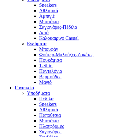
Sneakers
Αθλητικά
Αμπιγιέ
Μποτάκια
Σαγιονάρες-Πέδιλα
Δετά
Καλοκαιρινό Casual
Ενδύματα
Μπουφάν
Φούτερ-Μπλούζες-Ζακέτες
Πουκάμισα
T-Shirt
Παντελόνια
Βερμούδες
Μαγιό
Γυναικεία
Υποδήματα
Πέδιλα
Sneakers
Αθλητικά
Παπούτσια
Μποτάκια
Πλατφόρμες
Σαγιονάρες