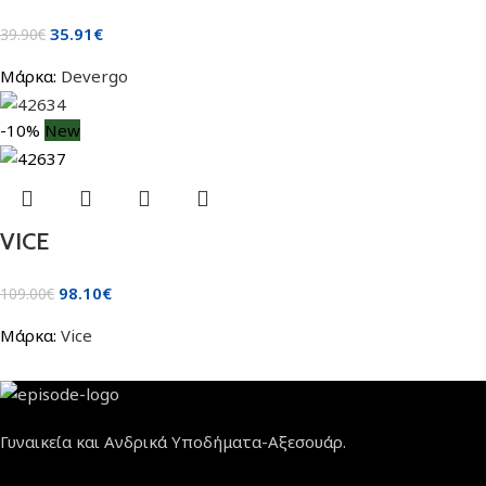
35.91
€
39.90
€
Μάρκα:
Devergo
-10%
New
VICE
98.10
€
109.00
€
Μάρκα:
Vice
Γυναικεία και Ανδρικά Υποδήματα-Αξεσουάρ.