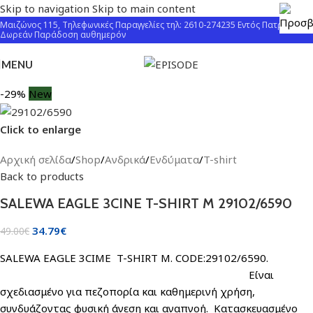
Skip to navigation
Skip to main content
Μαιζώνος 115, Τηλεφωνικές Παραγγελίες τηλ: 2610-274235 Εντός Πατρών
Δωρεάν Παράδοση αυθημερόν
MENU
-29%
New
Click to enlarge
Αρχική σελίδα
/
Shop
/
Ανδρικά
/
Ενδύματα
/
T-shirt
Back to products
SALEWA EAGLE 3CINE T-SHIRT M 29102/6590
34.79
€
49.00
€
SALEWA EAGLE 3CIME T-SHIRT M. CODE:29102/6590.
Eίναι
σχεδιασμένο για πεζοπορία και καθημερινή χρήση,
συνδυάζοντας φυσική άνεση και αναπνοή. Κατασκευασμένο