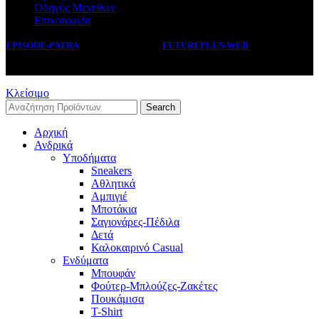
Οδηγός Μεγεθών
Επικοινωνία
EPISODE-PATRA
2019 CREATED BY
FUTUREPLUS-WEB
.
Κλείσιμο
Search
Αρχική
Ανδρικά
Υποδήματα
Sneakers
Αθλητικά
Αμπιγιέ
Μποτάκια
Σαγιονάρες-Πέδιλα
Δετά
Καλοκαιρινό Casual
Ενδύματα
Μπουφάν
Φούτερ-Μπλούζες-Ζακέτες
Πουκάμισα
T-Shirt