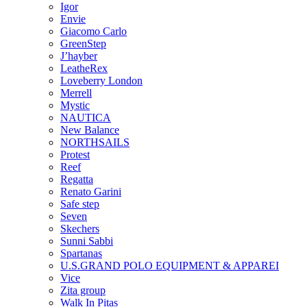
Igor
Envie
Giacomo Carlo
GreenStep
J’hayber
LeatheRex
Loveberry London
Merrell
Mystic
NAUTICA
New Balance
NORTHSAILS
Protest
Reef
Regatta
Renato Garini
Safe step
Seven
Skechers
Sunni Sabbi
Spartanas
U.S.GRAND POLO EQUIPMENT & APPAREI
Vice
Zita group
Walk In Pitas