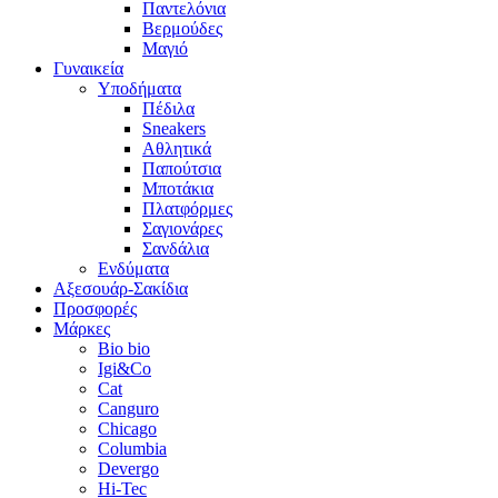
Παντελόνια
Βερμούδες
Μαγιό
Γυναικεία
Υποδήματα
Πέδιλα
Sneakers
Αθλητικά
Παπούτσια
Μποτάκια
Πλατφόρμες
Σαγιονάρες
Σανδάλια
Ενδύματα
Αξεσουάρ-Σακίδια
Προσφορές
Μάρκες
Bio bio
Igi&Co
Cat
Canguro
Chicago
Columbia
Devergo
Hi-Tec