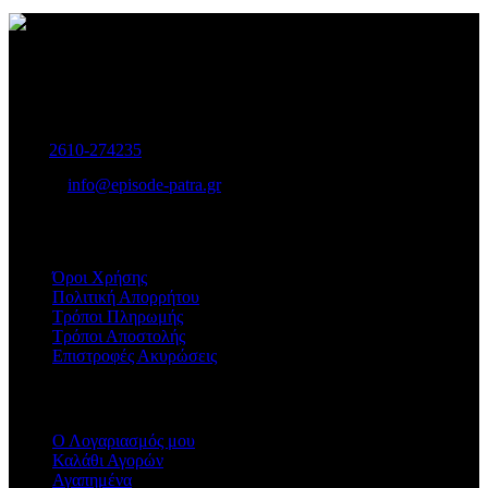
Γυναικεία και Ανδρικά Υποδήματα-Αξεσουάρ.
Μαιζώνος 115, Πάτρα
Τηλ:
2610-274235
E-mail:
info@episode-patra.gr
ΧΡΗΣΙΜΑ
Όροι Χρήσης
Πολιτική Απορρήτου
Τρόποι Πληρωμής
Τρόποι Αποστολής
Επιστροφές Ακυρώσεις
ΕΞΥΠΗΡΕΤΗΣΗ
Ο Λογαριασμός μου
Καλάθι Αγορών
Αγαπημένα