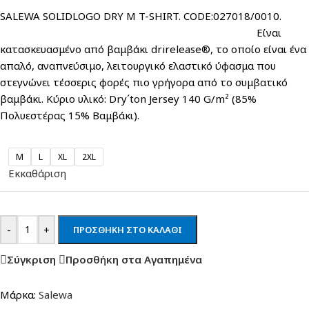
SALEWA SOLIDLOGO DRY M T-SHIRT. CODE:027018/0010.
Eίναι
κατασκευασμένο από βαμβάκι drirelease®, το οποίο είναι ένα
απαλό, αναπνεύσιμο, λειτουργικό ελαστικό ύφασμα που
στεγνώνει τέσσερις φορές πιο γρήγορα από το συμβατικό
βαμβάκι. Κύριο υλικό: Dry´ton Jersey 140 G/m² (85%
Πολυεστέρας 15% Βαμβάκι).
M
L
XL
2XL
Εκκαθάριση
-
+
ΠΡΟΣΘΉΚΗ ΣΤΟ ΚΑΛΆΘΙ
Σύγκριση
Προσθήκη στα Αγαπημένα
Μάρκα:
Salewa