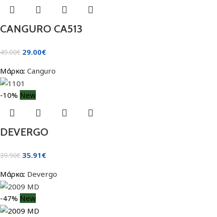
CANGURO CA513
29.00
€
49.00
€
Μάρκα:
Canguro
-10%
New
DEVERGO
35.91
€
39.90
€
Μάρκα:
Devergo
-47%
New