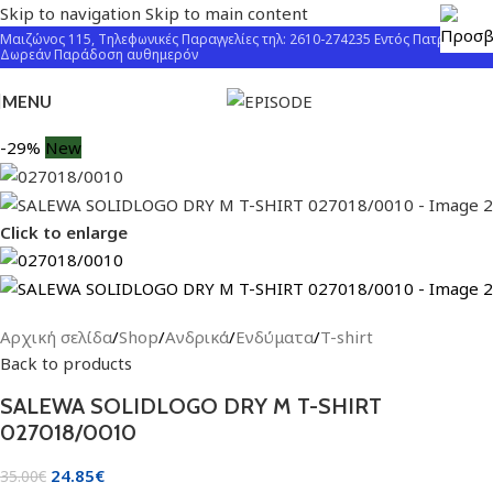
Skip to navigation
Skip to main content
Μαιζώνος 115, Τηλεφωνικές Παραγγελίες τηλ: 2610-274235 Εντός Πατρών
Δωρεάν Παράδοση αυθημερόν
MENU
-29%
New
Click to enlarge
Αρχική σελίδα
/
Shop
/
Ανδρικά
/
Ενδύματα
/
T-shirt
Back to products
SALEWA SOLIDLOGO DRY M T-SHIRT
027018/0010
24.85
€
35.00
€