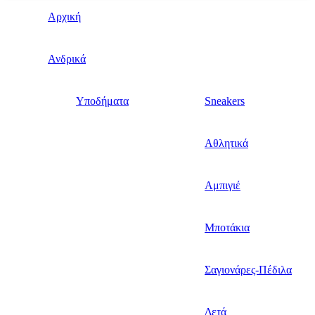
Αρχική
Ανδρικά
Υποδήματα
Sneakers
Αθλητικά
Αμπιγιέ
Μποτάκια
Σαγιονάρες-Πέδιλα
Δετά