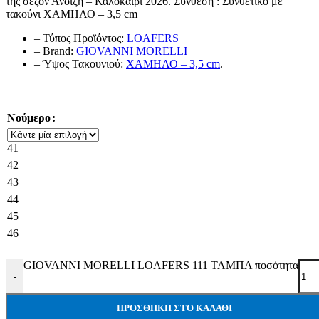
της σεζόν Άνοιξη – Καλοκαίρι 2026. Σύνθεση : Συνθετικό με
τακούνι ΧΑΜΗΛΟ – 3,5 cm
– Τύπος Προϊόντος:
LOAFERS
– Brand:
GIOVANNI MORELLI
– Ύψος Τακουνιού:
ΧΑΜΗΛΟ – 3,5 cm
.
Νούμερο
41
42
43
44
45
46
GIOVANNI MORELLI LOAFERS 111 ΤΑΜΠΑ ποσότητα
-
ΠΡΟΣΘΉΚΗ ΣΤΟ ΚΑΛΆΘΙ