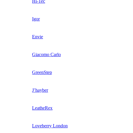
Hi-Tec
Igor
Envie
Giacomo Carlo
GreenStep
J’hayber
LeatheRex
Loveberry London