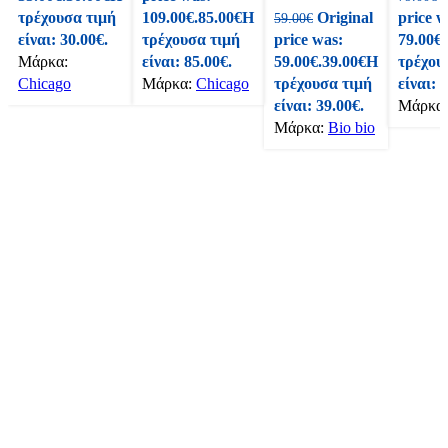
τρέχουσα τιμή
109.00€.
85.00
€
Η
Original
price w
59.00
€
προϊόντος
προϊόντος
σελίδα του
προϊόντο
είναι: 30.00€.
τρέχουσα τιμή
price was:
79.00€.
Γρήγορη Προβολή
Γρήγορη Προβολή
προϊόντος
Γρήγορη
Μάρκα:
είναι: 85.00€.
59.00€.
39.00
€
Η
τρέχου
Σύγκριση
Σύγκριση
Γρήγορη Προβολή
Σύγκρισ
Chicago
Μάρκα:
Chicago
τρέχουσα τιμή
είναι: 
Προσθήκη στα
Προσθήκη στα
Σύγκριση
Προσθήκ
είναι: 39.00€.
Μάρκα
Αγαπημένα
Αγαπημένα
Προσθήκη στα
Αγαπημέ
Μάρκα:
Bio bio
Αγαπημένα