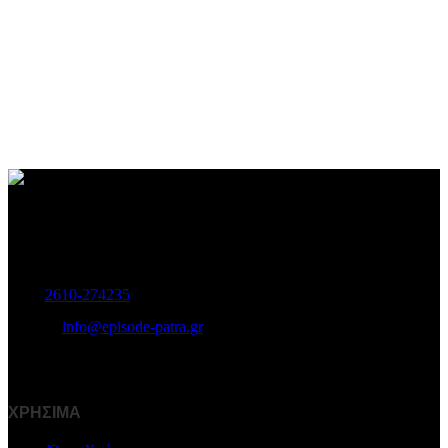
Γυναικεία και Ανδρικά Υποδήματα-Αξεσουάρ.
Μαιζώνος 115, Πάτρα
Τηλ:
2610-274235
E-mail:
info@episode-patra.gr
ΧΡΗΣΙΜΑ