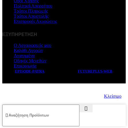
Όροι Χρήσης
Πολιτική Απορρήτου
Τρόποι Πληρωμής
Τρόποι Αποστολής
Επιστροφές Ακυρώσεις
ΕΞΥΠΗΡΕΤΗΣΗ
Ο Λογαριασμός μου
Καλάθι Αγορών
Αγαπημένα
Οδηγός Μεγεθών
Επικοινωνία
EPISODE-PATRA
2019 CREATED BY
FUTUREPLUS-WEB
.
Κλείσιμο