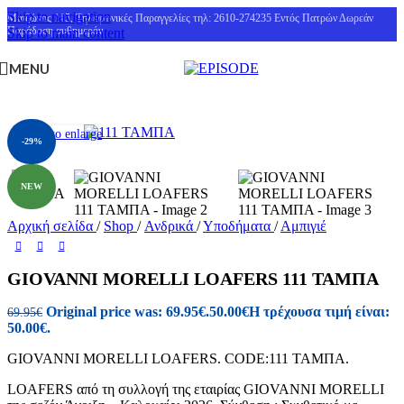
Skip to navigation
Μαιζώνος 115, Τηλεφωνικές Παραγγελίες τηλ: 2610-274235 Εντός Πατρών Δωρεάν
Παράδοση αυθημερόν
Skip to main content
MENU
Click to enlarge
-29%
NEW
Αρχική σελίδα
/
Shop
/
Ανδρικά
/
Υποδήματα
/
Αμπιγιέ
GIOVANNI MORELLI LOAFERS 111 ΤΑΜΠΑ
Original price was: 69.95€.
50.00
€
Η τρέχουσα τιμή είναι:
69.95
€
50.00€.
GIOVANNI MORELLI LOAFERS. CODE:111 ΤΑΜΠΑ.
LOAFERS από τη συλλογή της εταιρίας GIOVANNI MORELLI