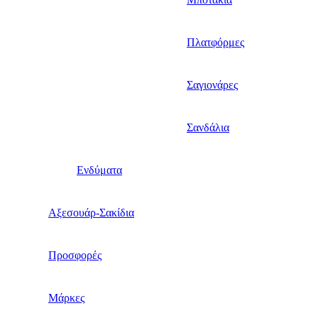
Πλατφόρμες
Σαγιονάρες
Σανδάλια
Ενδύματα
Αξεσουάρ-Σακίδια
Προσφορές
Μάρκες