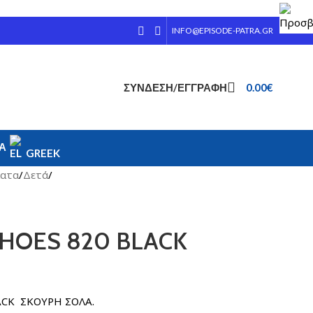
INFO@EPISODE-PATRA.GR
ΣΎΝΔΕΣΗ/ΕΓΓΡΑΦΉ
0.00
€
ΊΑ
GREEK
ατα
/
Δετά
/
HOES 820 BLACK
ACK ΣΚΟΥΡΗ ΣΟΛΑ.