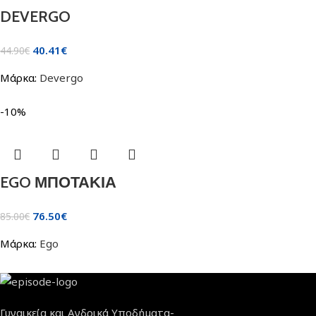
DEVERGO
40.41
€
44.90
€
Μάρκα:
Devergo
-10%
EGO ΜΠΟΤΑΚΙΑ
76.50
€
85.00
€
Μάρκα:
Ego
Γυναικεία και Ανδρικά Υποδήματα-