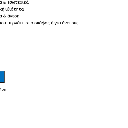
 & εσωτερικά.
κή ιδιότητα.
α & άνεση.
που περνάτε στο σκάφος ή για άνετους
ένα