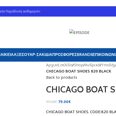
ρεάν Παράδοση αυθημερόν-
ΑΙΚΕΊΑ
ΑΞΕΣΟΥΆΡ-ΣΑΚΊΔΙΑ
ΠΡΟΣΦΟΡΈΣ
BRANDS
ΕΠΙΚΟΙΝΩΝ
Αρχική σελίδα
/
Shop
/
Ανδρικά
/
Υποδήμ
CHICAGO BOAT SHOES 820 BLACK
Back to products
CHICAGO BOAT S
79.00
€
99.00
€
CHICAGO BOAT SHOES. CODE:820 BL