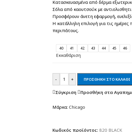
Κατασκευασμένα από δέρμα εξωτερικά
Σόλα από καουτσούκ με αντιολισθητι
Προσφέρουν άνετη εφαρμογή, ευελιξί
Η κατάλληλη επιλογή για τις ημέρες 
περιπάτους.
40
41
42
43
44
45
46
Εκκαθάριση
-
+
ΠΡΟΣΘΉΚΗ ΣΤΟ ΚΑΛΆΘΙ
Σύγκριση
Προσθήκη στα Αγαπημ
Μάρκα:
Chicago
Κωδικός προϊόντος:
820 BLACK