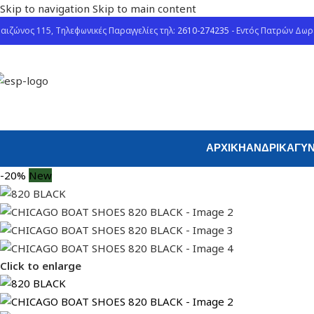
Skip to navigation
Skip to main content
αιζώνος 115, Τηλεφωνικές Παραγγελίες τηλ:
2610-274235
- Εντός Πατρών Δω
ΑΡΧΙΚΉ
ΑΝΔΡΙΚΆ
ΓΥΝ
-20%
New
Click to enlarge