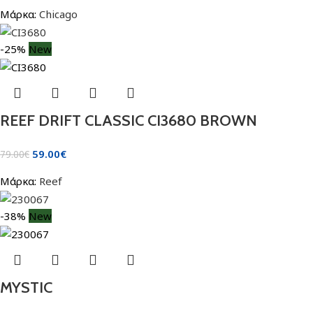
Μάρκα:
Chicago
-25%
New
REEF DRIFT CLASSIC CI3680 BROWN
59.00
€
79.00
€
Μάρκα:
Reef
-38%
New
MYSTIC