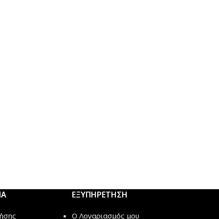
ΜΑ
ΕΞΥΠΗΡΕΤΗΣΗ
ήσης
Ο Λογαριασμός μου