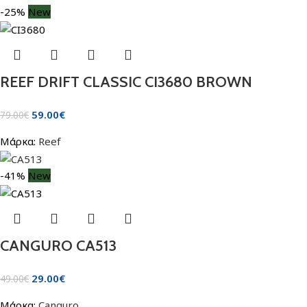
-25%
New
REEF DRIFT CLASSIC CI3680 BROWN
59.00
€
79.00
€
Μάρκα:
Reef
-41%
New
CANGURO CA513
29.00
€
49.00
€
Μάρκα:
Canguro