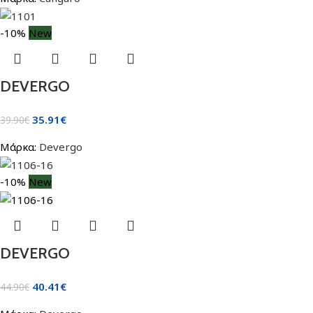
-10%
New
DEVERGO
35.91
€
39.90
€
Μάρκα:
Devergo
-10%
New
DEVERGO
40.41
€
44.90
€