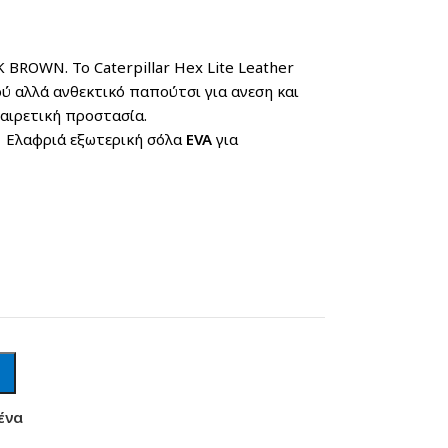
BROWN. Το Caterpillar Hex Lite Leather
ύ αλλά ανθεκτικό παπούτσι για ανεση και
έρος και εξαιρετική προστασία.
ρική σόλα
EVA
για
ένα