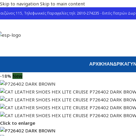
Skip to navigation
Skip to main content
αιζώνος 115, Τηλεφωνικές Παραγγελίες τηλ:
2610-274235
- Εντός Πατρών Δω
ΑΡΧΙΚΉ
ΑΝΔΡΙΚΆ
ΓΥΝ
-18%
New
Click to enlarge