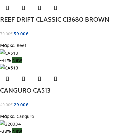
REEF DRIFT CLASSIC CI3680 BROWN
59.00
€
79.00
€
Μάρκα:
Reef
-41%
New
CANGURO CA513
29.00
€
49.00
€
Μάρκα:
Canguro
-38%
New