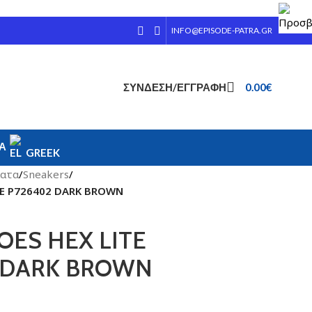
INFO@EPISODE-PATRA.GR
ΣΎΝΔΕΣΗ/ΕΓΓΡΑΦΉ
0.00
€
ΊΑ
GREEK
ατα
/
Sneakers
/
SE P726402 DARK BROWN
OES HEX LITE
2 DARK BROWN