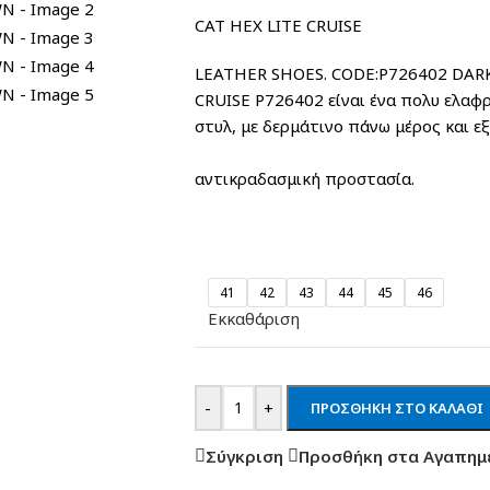
CAT HEX LITE CRUISE
LEATHER SHOES. CODE:P726402 DARK 
CRUISE P726402 είναι ένα πολυ ελαφρ
στυλ, με δερμάτινο πάνω μ
Ελαφριά εξωτε
αντικραδασμική προστασία.
41
42
43
44
45
46
Εκκαθάριση
-
+
ΠΡΟΣΘΉΚΗ ΣΤΟ ΚΑΛΆΘΙ
Σύγκριση
Προσθήκη στα Αγαπημ