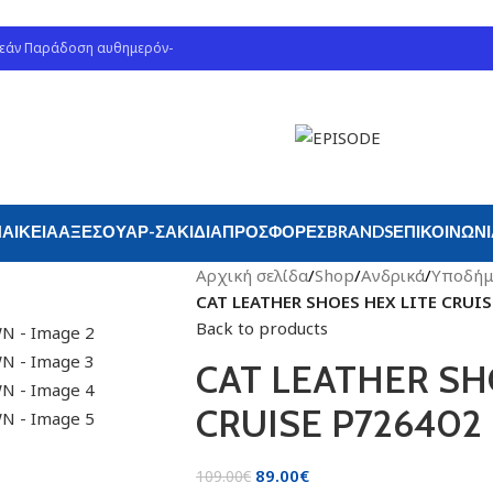
ρεάν Παράδοση αυθημερόν-
ΑΙΚΕΊΑ
ΑΞΕΣΟΥΆΡ-ΣΑΚΊΔΙΑ
ΠΡΟΣΦΟΡΈΣ
BRANDS
ΕΠΙΚΟΙΝΩΝ
Αρχική σελίδα
/
Shop
/
Ανδρικά
/
Υποδήμ
CAT LEATHER SHOES HEX LITE CRUI
Back to products
CAT LEATHER SH
CRUISE P72640
89.00
€
109.00
€