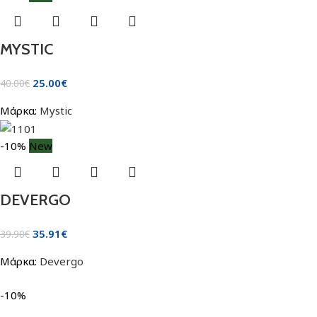
MYSTIC
25.00
€
40.00
€
Μάρκα:
Mystic
-10%
New
DEVERGO
35.91
€
39.90
€
Μάρκα:
Devergo
-10%