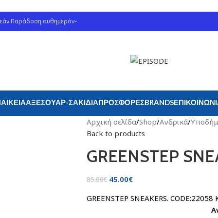
ρεάν Παράδοση αυθημερόν-
ΑΙΚΕΊΑ
ΑΞΕΣΟΥΆΡ-ΣΑΚΊΔΙΑ
ΠΡΟΣΦΟΡΈΣ
BRANDS
ΕΠΙΚΟΙΝΩΝ
Αρχική σελίδα
/
Shop
/
Ανδρικά
/
Υποδήμ
Back to products
GREENSTEP SNE
45.00
€
85.00
€
GREENSTEP SNEAKE
Α