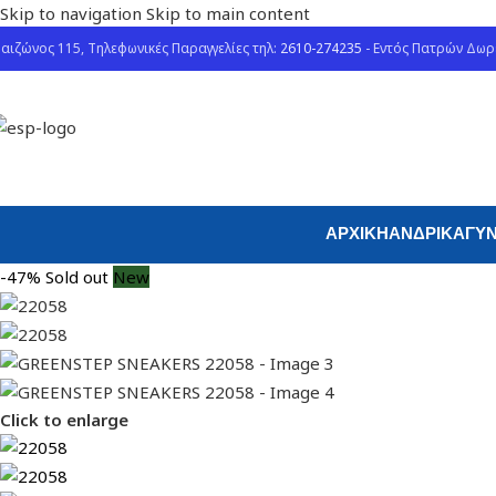
Skip to navigation
Skip to main content
αιζώνος 115, Τηλεφωνικές Παραγγελίες τηλ:
2610-274235
- Εντός Πατρών Δω
ΑΡΧΙΚΉ
ΑΝΔΡΙΚΆ
ΓΥΝ
-47%
Sold out
New
Click to enlarge