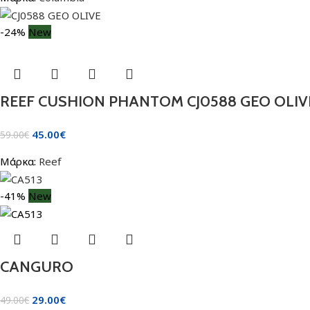
-24%
New
REEF CUSHION PHANTOM CJ0588 GEO OLIV
45.00
€
59.00
€
Μάρκα:
Reef
-41%
New
CANGURO
29.00
€
49.00
€