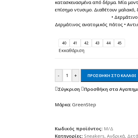
κατασκευασμένα από δέρμα. Μία μοντέ
επίσημο ντυσιμο. Διαθέτουν μαλακό
• Δερμάτινο 100% • Δερμ
Δερμάτινος ανατομικός πάτος • Αντι
40
41
42
43
44
45
Εκκαθάριση
-
+
ΠΡΟΣΘΉΚΗ ΣΤΟ ΚΑΛΆΘΙ
Σύγκριση
Προσθήκη στα Αγαπημ
Μάρκα:
GreenStep
Κωδικός προϊόντος:
Μ/Δ
Κατηγορίες:
Sneakers
,
Ανδρικά
,
Δετ