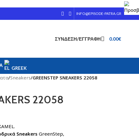
INFO@EPISODE-PATRA.GR
ΣΎΝΔΕΣΗ/ΕΓΓΡΑΦΉ
0.00
€
ΊΑ
GREEK
ατα
/
Sneakers
/
GREENSTEP SNEAKERS 22058
AKERS 22058
RS. CODE:22058 KAMEL.
νδρικά Sneakers
GreenStep,