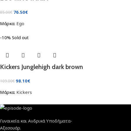
76.50
€
85.00
€
Μάρκα:
Ego
-10%
Sold out
Kickers Junglehigh dark brown
98.10
€
109.00
€
Μάρκα:
Kickers
Γυναικεία και Ανδρικά Υποδήματα-
Αξεσουάρ.