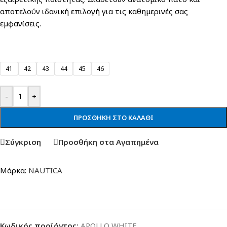
αποτελούν ιδανική επιλογή για τις καθημερινές σας
εμφανίσεις.
41
42
43
44
45
46
-
+
ΠΡΟΣΘΉΚΗ ΣΤΟ ΚΑΛΆΘΙ
Σύγκριση
Προσθήκη στα Αγαπημένα
Μάρκα:
NAUTICA
Κωδικός προϊόντος:
APOLLO WHITE