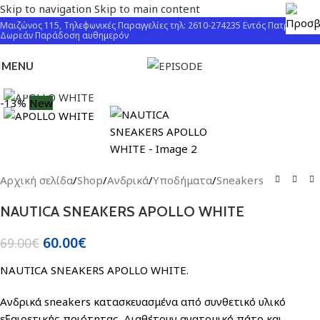
Skip to navigation
Skip to main content
Μαιζώνος 115, Τηλεφωνικές Παραγγελίες τηλ: 2610-274235 Εντός Πατρών
Δωρεάν Παράδοση αυθημερόν
MENU
Click to enlarge
-13%
New
Αρχική σελίδα
/
Shop
/
Ανδρικά
/
Υποδήματα
/
Sneakers
NAUTICA SNEAKERS APOLLO WHITE
60.00
€
69.00
€
NAUTICA SNEAKERS APOLLO WHITE.
Ανδρικά sneakers κατασκευασμένα από συνθετικό υλικό
εξαιρετικής ποιότητας. Διαθέτουν ανατομικό πάτο και