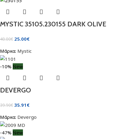
MYSTIC 35105.230155 DARK OLIVE
25.00
€
40.00
€
Μάρκα:
Mystic
-10%
New
DEVERGO
35.91
€
39.90
€
Μάρκα:
Devergo
-47%
New