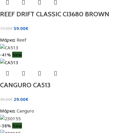
REEF DRIFT CLASSIC CI3680 BROWN
59.00
€
79.00
€
Μάρκα:
Reef
-41%
New
CANGURO CA513
29.00
€
49.00
€
Μάρκα:
Canguro
-38%
New