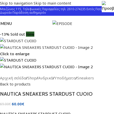
Skip to navigation
Skip to main content
Μαιζώνος 115, Τηλεφωνικές Παραγγελίες τηλ: 2610-274235 Εντός Πατρών
Δωρεάν Παράδοση αυθημερόν
MENU
-13%
Sold out
New
Click to enlarge
Αρχική σελίδα
/
Shop
/
Ανδρικά
/
Υποδήματα
/
Sneakers
Back to products
NAUTICA SNEAKERS STARDUST CUOIO
60.00
€
69.00
€
NAUTICA SNEAKERS STARDUST CUOIO.