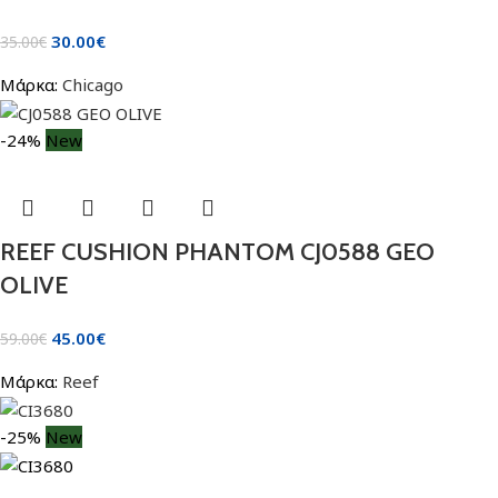
30.00
€
35.00
€
Μάρκα:
Chicago
-24%
New
REEF CUSHION PHANTOM CJ0588 GEO
OLIVE
45.00
€
59.00
€
Μάρκα:
Reef
-25%
New