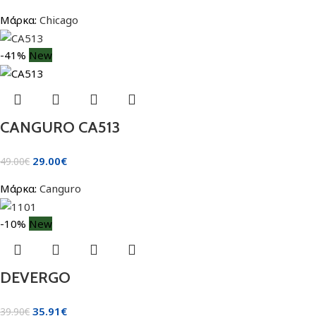
Μάρκα:
Chicago
-41%
New
CANGURO CA513
29.00
€
49.00
€
Μάρκα:
Canguro
-10%
New
DEVERGO
35.91
€
39.90
€