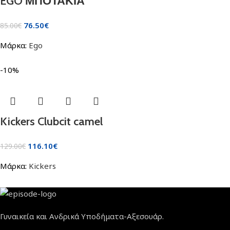
EGO ΜΠΟΤΑΚΙΑ
76.50
€
85.00
€
Μάρκα:
Ego
-10%
Kickers Clubcit camel
116.10
€
129.00
€
Μάρκα:
Kickers
Γυναικεία και Ανδρικά Υποδήματα-Αξεσουάρ.