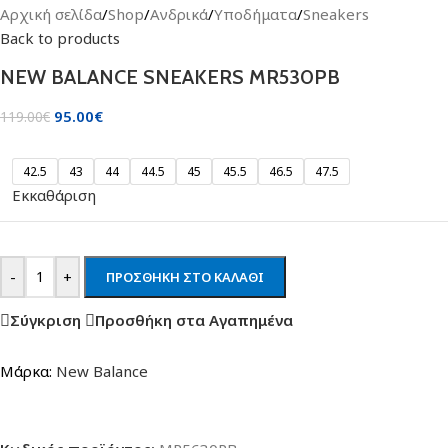
Αρχική σελίδα
/
Shop
/
Ανδρικά
/
Υποδήματα
/
Sneakers
Back to products
NEW BALANCE SNEAKERS MR530PB
95.00
€
119.00
€
42.5
43
44
44.5
45
45.5
46.5
47.5
Εκκαθάριση
-
+
ΠΡΟΣΘΉΚΗ ΣΤΟ ΚΑΛΆΘΙ
Σύγκριση
Προσθήκη στα Αγαπημένα
Μάρκα:
New Balance