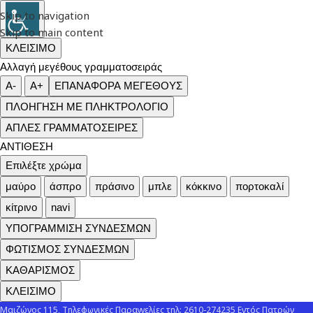
Skip to navigation
Skip to main content
ΚΛΕΙΣΙΜΟ
Αλλαγή μεγέθους γραμματοσειράς
A-
A+
ΕΠΑΝΑΦΟΡΑ ΜΕΓΕΘΟΥΣ
ΠΛΟΗΓΗΣΗ ΜΕ ΠΛΗΚΤΡΟΛΟΓΙΟ
ΑΠΛΕΣ ΓΡΑΜΜΑΤΟΣΕΙΡΕΣ
ΑΝΤΙΘΕΣΗ
Επιλέξτε χρώμα
μαύρο
άσπρο
πράσινο
μπλε
κόκκινο
πορτοκαλί
κίτρινο
navi
ΥΠΟΓΡΑΜΜΙΣΗ ΣΥΝΔΕΣΜΩΝ
ΦΩΤΙΣΜΟΣ ΣΥΝΔΕΣΜΩΝ
ΚΑΘΑΡΙΣΜΟΣ
ΚΛΕΙΣΙΜΟ
Μαιζώνος 115, Τηλεφωνικές Παραγγελίες τηλ: 2610-274235 Εντός Πατρών