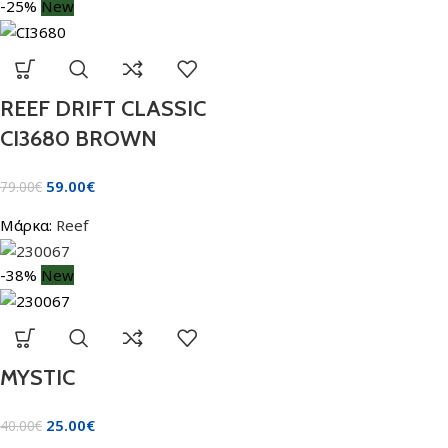
-25%
New
REEF DRIFT CLASSIC
CI3680 BROWN
59.00
€
79.00
€
Μάρκα:
Reef
-38%
New
MYSTIC
25.00
€
40.00
€