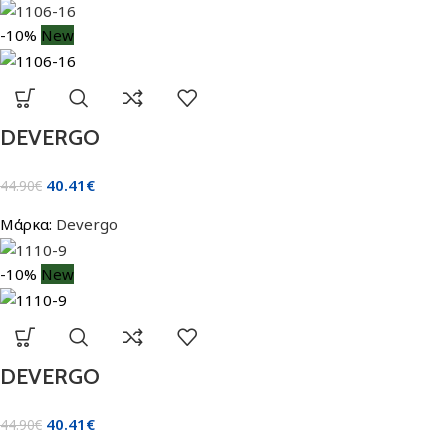
-10%
New
DEVERGO
40.41
€
44.90
€
Μάρκα:
Devergo
-10%
New
DEVERGO
40.41
€
44.90
€