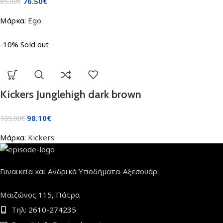
76.50
€
85.00
€
Μάρκα:
Ego
-10%
Sold out
Kickers Junglehigh dark brown
98.10
€
109.00
€
Μάρκα:
Kickers
Γυναικεία και Ανδρικά Υποδήματα-Αξεσουάρ.
Μαιζώνος 115, Πάτρα
Τηλ:
2610-274235