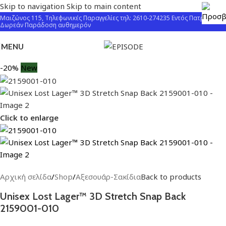
Skip to navigation
Skip to main content
Μαιζώνος 115, Τηλεφωνικές Παραγγελίες τηλ: 2610-274235 Εντός Πατρών
Δωρεάν Παράδοση αυθημερόν
MENU
-20%
New
Click to enlarge
Αρχική σελίδα
/
Shop
/
Αξεσουάρ-Σακίδια
Back to products
Unisex Lost Lager™ 3D Stretch Snap Back
2159001-010