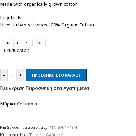
Made with organically grown cotton.
Regular Fit
Uses: Urban Activities.100% Organic Cotton.
M
L
XL
2XL
Εκκαθάριση
-
+
ΠΡΟΣΘΉΚΗ ΣΤΟ ΚΑΛΆΘΙ
Σύγκριση
Προσθήκη στα Αγαπημένα
Μάρκα:
Columbia
Κωδικός προϊόντος:
2155001-464
Κατηγορίες:
T-shirt
,
Ανδρικά