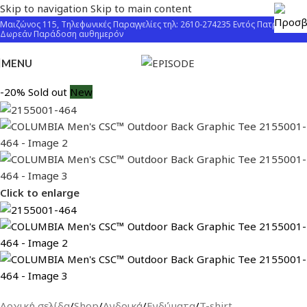
Skip to navigation
Skip to main content
Μαιζώνος 115, Τηλεφωνικές Παραγγελίες τηλ: 2610-274235 Εντός Πατρών
Δωρεάν Παράδοση αυθημερόν
MENU
-20%
Sold out
New
Click to enlarge
Αρχική σελίδα
/
Shop
/
Ανδρικά
/
Ενδύματα
/
T-shirt