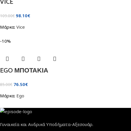
VICE
98.10
€
109.00
€
Μάρκα:
Vice
-10%
EGO ΜΠΟΤΑΚΙΑ
76.50
€
85.00
€
Μάρκα:
Ego
Γυναικεία και Ανδρικά Υποδήματα-Αξεσουάρ.