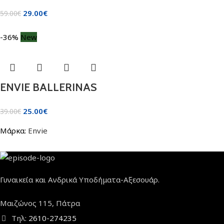
29.00
€
59.00
€
-36%
New
ENVIE BALLERINAS
25.00
€
39.00
€
Μάρκα:
Envie
Γυναικεία και Ανδρικά Υποδήματα-Αξεσουάρ.
Μαιζώνος 115, Πάτρα
Τηλ:
2610-274235