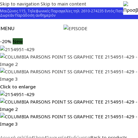
Skip to navigation
Skip to main content
Μαιζώνος 115, Τηλεφωνικές Παραγγελίες τηλ: 2610-274235 Εντός Πατρών
Δωρεάν Παράδοση αυθημερόν
MENU
-20%
New
Click to enlarge
Αρχική σελίδα
/
Shop
/
Γυναικεία
/
Ενδύματα
Back to products