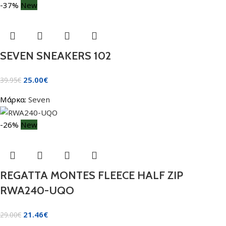
-37%
New
SEVEN SNEAKERS 102
25.00
€
39.95
€
Μάρκα:
Seven
-26%
New
REGATTA MONTES FLEECE HALF ZIP
RWA240-UQO
21.46
€
29.00
€