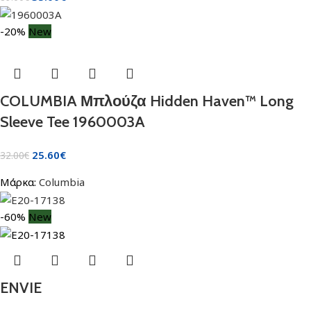
-20%
New
COLUMBIA Μπλούζα Hidden Haven™ Long
Sleeve Tee 1960003A
25.60
€
32.00
€
Μάρκα:
Columbia
-60%
New
ENVIE