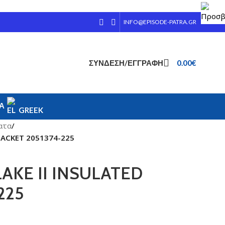
INFO@EPISODE-PATRA.GR
ΣΎΝΔΕΣΗ/ΕΓΓΡΑΦΉ
0.00
€
ΊΑ
GREEK
ατα
/
JACKET 2051374-225
AKE II INSULATED
225