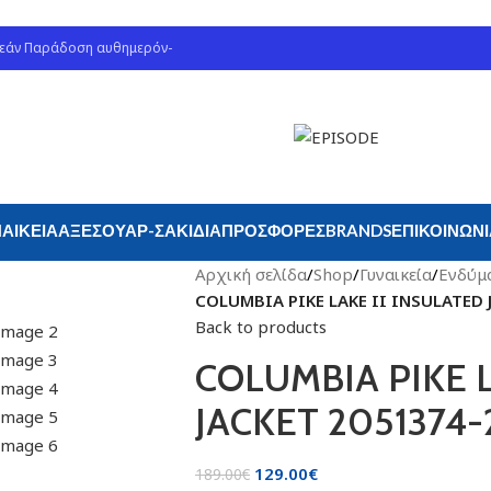
ρεάν Παράδοση αυθημερόν-
ΑΙΚΕΊΑ
ΑΞΕΣΟΥΆΡ-ΣΑΚΊΔΙΑ
ΠΡΟΣΦΟΡΈΣ
BRANDS
ΕΠΙΚΟΙΝΩΝ
Αρχική σελίδα
/
Shop
/
Γυναικεία
/
Ενδύμ
COLUMBIA PIKE LAKE II INSULATED 
Back to products
COLUMBIA PIKE L
JACKET 2051374-
129.00
€
189.00
€