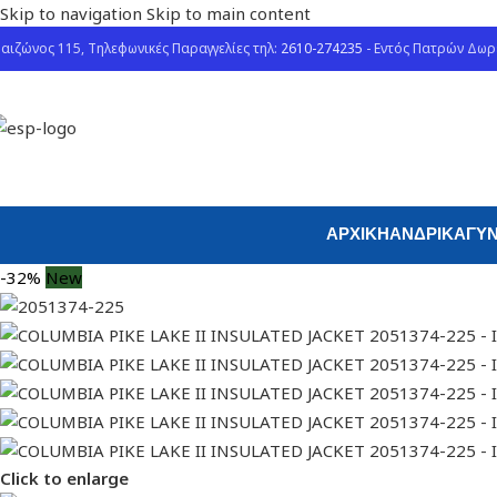
Skip to navigation
Skip to main content
αιζώνος 115, Τηλεφωνικές Παραγγελίες τηλ:
2610-274235
- Εντός Πατρών Δω
ΑΡΧΙΚΉ
ΑΝΔΡΙΚΆ
ΓΥΝ
-32%
New
Click to enlarge