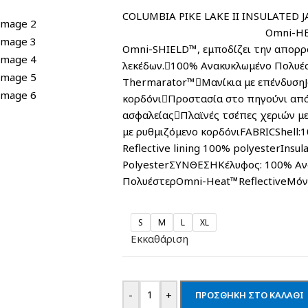
COLUMBIA PIKE LAKE II INS
Omni-HEAT™ θερμική 
Omni-SHIELD™, εμποδίζει την απορρ
λεκέδων.100% Ανακυκλωμένο Πολυέ
Thermarator™Μανίκια με επένδυσηJ
κορδόνιΠροστασία στο πηγούνι απ
ασφαλείαςΠλαϊνές τσέπες χεριών μ
με ρυθμιζόμενο κορδόνιFABRICShell:1
Reflective lining 100% polyesterInsul
PolyesterΣΥΝΘΕΣΗΚέλυφος: 100% Α
ΠολυέστερOmni-Heat™ReflectiveΜόν
S
M
L
XL
Εκκαθάριση
-
+
ΠΡΟΣΘΉΚΗ ΣΤΟ ΚΑΛΆΘΙ