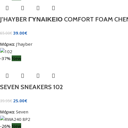
J’HAYBER ΓΥΝΑΙΚΕΙΟ COMFORT FOAM CHE
39.00
€
65.00
€
Μάρκα:
J'hayber
-37%
New
SEVEN SNEAKERS 102
25.00
€
39.95
€
Μάρκα:
Seven
-26%
New