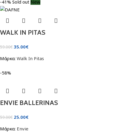
-41%
Sold out
New
WALK IN PITAS
35.00
€
59.00
€
Μάρκα:
Walk In Pitas
-58%
ENVIE BALLERINAS
25.00
€
59.00
€
Μάρκα:
Envie