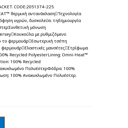
ULATED JACKET. CODE:2051374-225.
αντανάκλασηΤεχνολογία
όφηση υγρών, δυσκολεύει τηδημιουργία
στερΣυνθετική μόνωση
erseyΚουκούλα με ρυθμιζόμενο
ό το φερμουάρΕσωτερική τσέπη
ε φερμουάρΕλαστικές μανσέτεςΣτρίφωμα
00% Recycled PolyesterLining: Omni-Heat™
ation: 100% Recycled
νακυκλωμένο ΠολυέστερΦόδρα: 100%
ωση: 100% Ανακυκλωμένο Πολυέστερ.