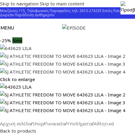
Skip to navigation
Skip to main content
Μαιζώνος 115, Τηλεφωνικές Παραγγελίες τηλ: 2610-274235 Εντός Πατρών
Δωρεάν Παράδοση αυθημερόν
MENU
-25%
New
Click to enlarge
Αρχική σελίδα
/
Shop
/
Γυναικεία
/
Υποδήματα
/
Αθλητικά
Back to products