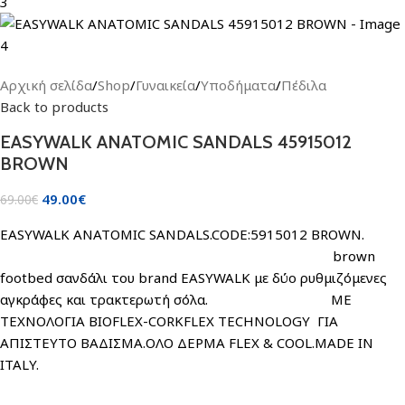
Αρχική σελίδα
/
Shop
/
Γυναικεία
/
Υποδήματα
/
Πέδιλα
Back to products
EASYWALK ANATOMIC SANDALS 45915012
BROWN
49.00
€
69.00
€
EASYWALK ANATOMIC SANDALS.CODE:5915012 BROWN.
brown
footbed σανδάλι του brand EASYWALK με δύο ρυθμιζόμενες
αγκράφες και τρακτερωτή σόλα. ΜΕ
ΤΕΧΝΟΛΟΓΙΑ BIOFLEΧ-CORKFLEX TECHNOLOGY ΓΙΑ
ΑΠΙΣΤΕΥΤΟ ΒΑΔΙΣΜΑ.ΟΛΟ ΔΕΡΜΑ FLEX & COOL.MADE IN
ITALY.