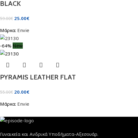
BLACK
25.00
€
59.00
€
Μάρκα:
Envie
-64%
New
PYRAMIS LEATHER FLAT
20.00
€
55.00
€
Μάρκα:
Envie
Γυναικεία και Ανδρικά Υποδήματα-Αξεσουάρ.