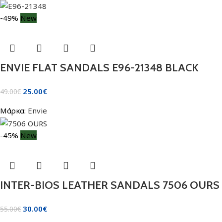
-49%
New
ENVIE FLAT SANDALS E96-21348 BLACK
25.00
€
49.00
€
Μάρκα:
Envie
-45%
New
INTER-BIOS LEATHER SANDALS 7506 OURS
30.00
€
55.00
€