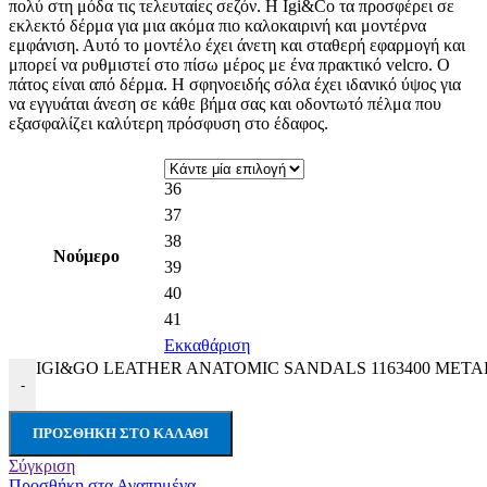
πολύ στη μόδα τις τελευταίες σεζόν. Η Igi&Co τα προσφέρει σε
εκλεκτό δέρμα για μια ακόμα πιο καλοκαιρινή και μοντέρνα
εμφάνιση. Αυτό το μοντέλο έχει άνετη και σταθερή εφαρμογή και
μπορεί να ρυθμιστεί στο πίσω μέρος με ένα πρακτικό velcro. Ο
πάτος είναι από δέρμα. Η σφηνοειδής σόλα έχει ιδανικό ύψος για
να εγγυάται άνεση σε κάθε βήμα σας και οδοντωτό πέλμα που
εξασφαλίζει καλύτερη πρόσφυση στο έδαφος.
36
37
38
Νούμερο
39
40
41
Εκκαθάριση
IGI&GO LEATHER ANATOMIC SANDALS 1163400 METAL
-
ΠΡΟΣΘΉΚΗ ΣΤΟ ΚΑΛΆΘΙ
Σύγκριση
Προσθήκη στα Αγαπημένα