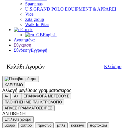
Spartanas
U.S.GRAND POLO EQUIPMENT & APPAREI
Vice
Zita group
Walk In Pitas
Greek
English
Αγαπημένα
Σύγκριση
Σύνδεση/Εγγραφή
Καλάθι Αγορών
Κλείσιμο
ΚΛΕΙΣΙΜΟ
Αλλαγή μεγέθους γραμματοσειράς
A-
A+
ΕΠΑΝΑΦΟΡΑ ΜΕΓΕΘΟΥΣ
ΠΛΟΗΓΗΣΗ ΜΕ ΠΛΗΚΤΡΟΛΟΓΙΟ
ΑΠΛΕΣ ΓΡΑΜΜΑΤΟΣΕΙΡΕΣ
ΑΝΤΙΘΕΣΗ
Επιλέξτε χρώμα
μαύρο
άσπρο
πράσινο
μπλε
κόκκινο
πορτοκαλί