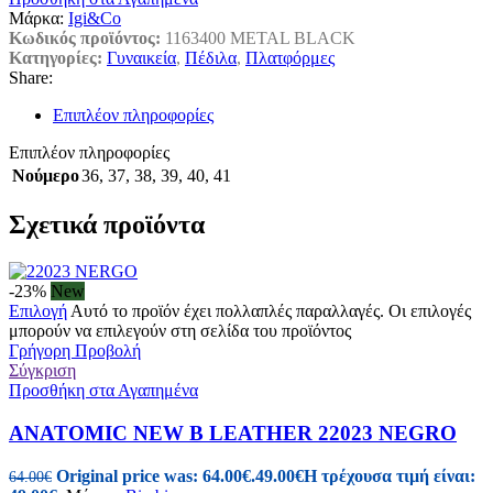
Μάρκα:
Igi&Co
Κωδικός προϊόντος:
1163400 METAL BLACK
Κατηγορίες:
Γυναικεία
,
Πέδιλα
,
Πλατφόρμες
Share:
Επιπλέον πληροφορίες
Επιπλέον πληροφορίες
Νούμερο
36
,
37
,
38
,
39
,
40
,
41
Σχετικά προϊόντα
-23%
New
Επιλογή
Αυτό το προϊόν έχει πολλαπλές παραλλαγές. Οι επιλογές
μπορούν να επιλεγούν στη σελίδα του προϊόντος
Γρήγορη Προβολή
Σύγκριση
Προσθήκη στα Αγαπημένα
ANATOMIC NEW B LEATHER 22023 NEGRO
Original price was: 64.00€.
49.00
€
Η τρέχουσα τιμή είναι:
64.00
€