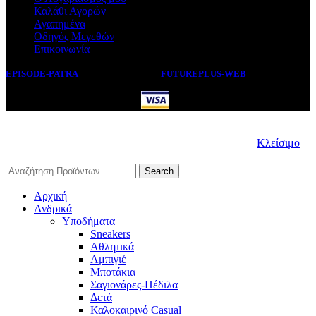
Καλάθι Αγορών
Αγαπημένα
Οδηγός Μεγεθών
Επικοινωνία
EPISODE-PATRA
2019 CREATED BY
FUTUREPLUS-WEB
.
Κλείσιμο
Search
Αρχική
Ανδρικά
Υποδήματα
Sneakers
Αθλητικά
Αμπιγιέ
Μποτάκια
Σαγιονάρες-Πέδιλα
Δετά
Καλοκαιρινό Casual