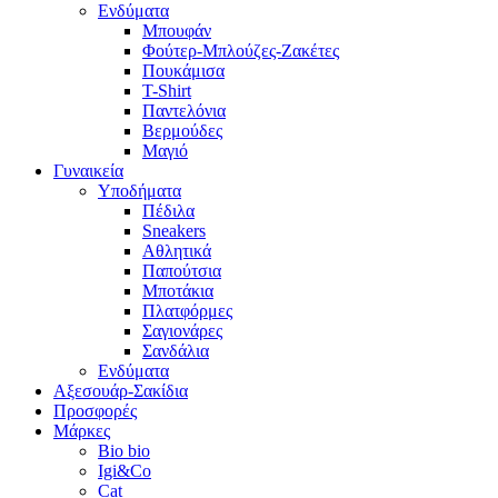
Ενδύματα
Μπουφάν
Φούτερ-Μπλούζες-Ζακέτες
Πουκάμισα
T-Shirt
Παντελόνια
Βερμούδες
Μαγιό
Γυναικεία
Υποδήματα
Πέδιλα
Sneakers
Αθλητικά
Παπούτσια
Μποτάκια
Πλατφόρμες
Σαγιονάρες
Σανδάλια
Ενδύματα
Αξεσουάρ-Σακίδια
Προσφορές
Μάρκες
Bio bio
Igi&Co
Cat