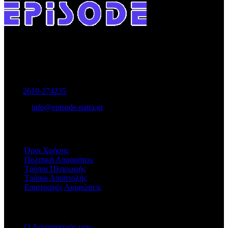
Γυναικεία και Ανδρικά Υποδήματα-Αξεσουάρ.
Μαιζώνος 115, Πάτρα
Τηλ:
2610-274235
E-mail:
info@episode-patra.gr
ΧΡΗΣΙΜΑ
Όροι Χρήσης
Πολιτική Απορρήτου
Τρόποι Πληρωμής
Τρόποι Αποστολής
Επιστροφές Ακυρώσεις
ΕΞΥΠΗΡΕΤΗΣΗ
Ο Λογαριασμός μου