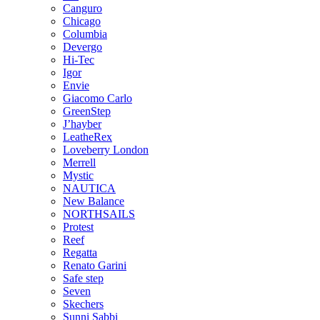
Canguro
Chicago
Columbia
Devergo
Hi-Tec
Igor
Envie
Giacomo Carlo
GreenStep
J’hayber
LeatheRex
Loveberry London
Merrell
Mystic
NAUTICA
New Balance
NORTHSAILS
Protest
Reef
Regatta
Renato Garini
Safe step
Seven
Skechers
Sunni Sabbi