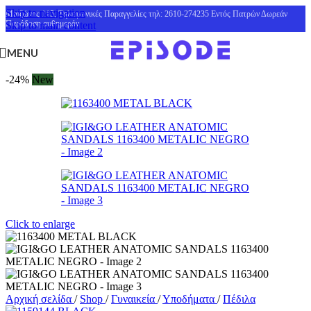
Skip to navigation
Μαιζώνος 115, Τηλεφωνικές Παραγγελίες τηλ: 2610-274235 Εντός Πατρών Δωρεάν
Παράδοση αυθημερόν
Skip to main content
MENU
-24%
New
Click to enlarge
Αρχική σελίδα
/
Shop
/
Γυναικεία
/
Υποδήματα
/
Πέδιλα