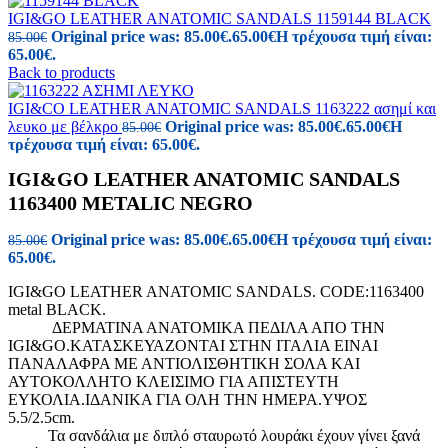
IGI&GO LEATHER ANATOMIC SANDALS 1159144 BLACK
Original price was: 85.00€.
65.00
€
Η τρέχουσα τιμή είναι:
85.00
€
65.00€.
Back to products
IGI&CO LEATHER ANATOMIC SANDALS 1163222 ασημί και
λευκo με βέλκρο
Original price was: 85.00€.
65.00
€
Η
85.00
€
τρέχουσα τιμή είναι: 65.00€.
IGI&GO LEATHER ANATOMIC SANDALS
1163400 METALIC NEGRO
Original price was: 85.00€.
65.00
€
Η τρέχουσα τιμή είναι:
85.00
€
65.00€.
IGI&GO LEATHER ANATOMIC SANDALS. CODE:1163400
metal BLACK.
ΔΕΡΜΑΤΙΝΑ ΑΝΑΤΟΜΙΚΑ ΠΕΔΙΛΑ ΑΠΟ ΤΗΝ
IGI&GO.ΚΑΤΑΣΚΕΥΑΖΟΝΤΑΙ ΣΤΗΝ ΙΤΑΛΙΑ ΕΙΝΑΙ
ΠΑΝΑΛΑΦΡΑ ΜΕ ΑΝΤΙΟΛΙΣΘΗΤΙΚΗ ΣΟΛΑ ΚΑΙ
ΑΥΤΟΚΟΛΛΗΤΟ ΚΛΕΙΣΙΜΟ ΓΙΑ ΑΠΙΣΤΕΥΤΗ
ΕΥΚΟΛΙΑ.ΙΔΑΝΙΚΑ ΓΙΑ ΟΛΗ ΤΗΝ ΗΜΕΡΑ.ΥΨΟΣ
5.5/2.5cm.
Τα σανδάλια με διπλό σταυρωτό λουράκι έχουν γίνει ξανά