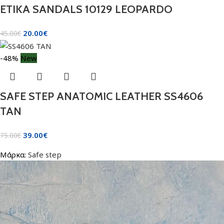
ETIKA SANDALS 10129 LEOPARDO
20.00
€
45.00
€
-48%
New
SAFE STEP ANATOMIC LEATHER SS4606
TAN
39.00
€
75.00
€
Μάρκα:
Safe step