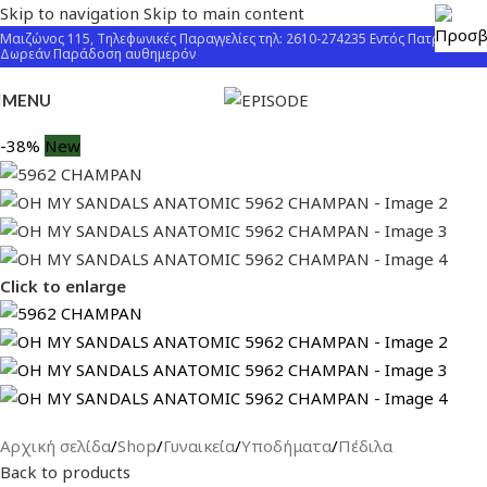
Skip to navigation
Skip to main content
Μαιζώνος 115, Τηλεφωνικές Παραγγελίες τηλ: 2610-274235 Εντός Πατρών
Δωρεάν Παράδοση αυθημερόν
MENU
-38%
New
Click to enlarge
Αρχική σελίδα
/
Shop
/
Γυναικεία
/
Υποδήματα
/
Πέδιλα
Back to products