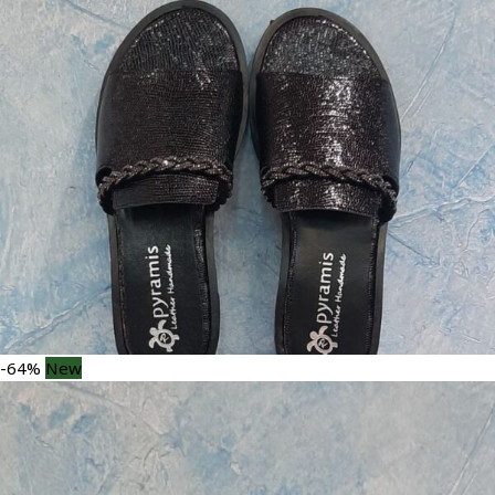
-64%
New