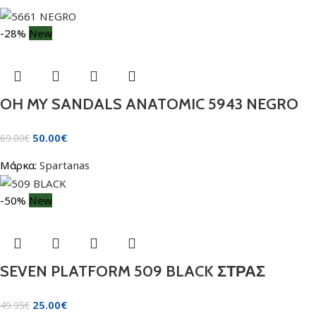
-28%
New
OH MY SANDALS ANATOMIC 5943 NEGRO
50.00
€
69.00
€
Μάρκα:
Spartanas
-50%
New
SEVEN PLATFORM 509 BLACK ΣΤΡΑΣ
25.00
€
49.95
€