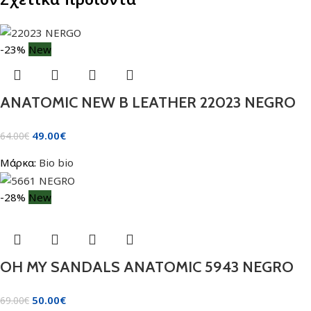
-23%
New
ANATOMIC NEW B LEATHER 22023 NEGRO
49.00
€
64.00
€
Μάρκα:
Bio bio
-28%
New
OH MY SANDALS ANATOMIC 5943 NEGRO
50.00
€
69.00
€