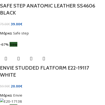
SAFE STEP ANATOMIC LEATHER SS4606
BLACK
39.00
€
75.00
€
Μάρκα:
Safe step
-67%
New
ENVIE STUDDED FLATFORM E22-19117
WHITE
20.00
€
59.90
€
Μάρκα:
Envie