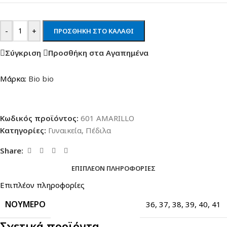
-
+
ΠΡΟΣΘΉΚΗ ΣΤΟ ΚΑΛΆΘΙ
Σύγκριση
Προσθήκη στα Αγαπημένα
Μάρκα:
Bio bio
Κωδικός προϊόντος:
601 AMARILLO
Κατηγορίες:
Γυναικεία
,
Πέδιλα
Share:
ΕΠΙΠΛΈΟΝ ΠΛΗΡΟΦΟΡΊΕΣ
Επιπλέον πληροφορίες
ΝΟΎΜΕΡΟ
36
,
37
,
38
,
39
,
40
,
41
Σχετικά προϊόντα