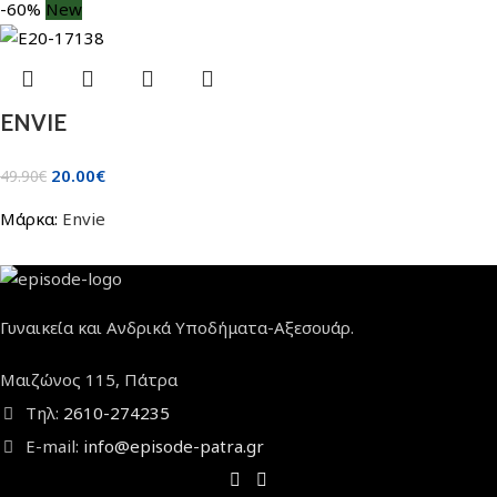
-60%
New
ENVIE
20.00
€
49.90
€
Μάρκα:
Envie
Γυναικεία και Ανδρικά Υποδήματα-Αξεσουάρ.
Μαιζώνος 115, Πάτρα
Τηλ:
2610-274235
E-mail:
info@episode-patra.gr