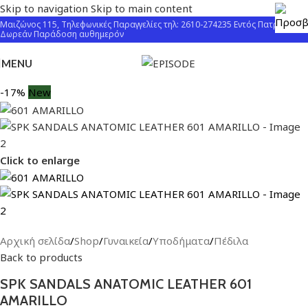
Skip to navigation
Skip to main content
Μαιζώνος 115, Τηλεφωνικές Παραγγελίες τηλ: 2610-274235 Εντός Πατρών
Δωρεάν Παράδοση αυθημερόν
MENU
-17%
New
Click to enlarge
Αρχική σελίδα
/
Shop
/
Γυναικεία
/
Υποδήματα
/
Πέδιλα
Back to products
SPK SANDALS ANATOMIC LEATHER 601
AMARILLO