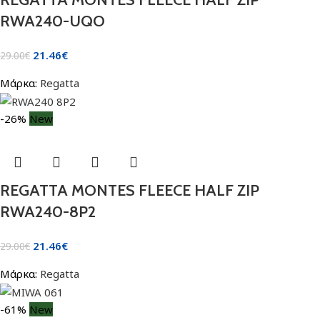
RWA240-UQO
21.46
€
29.00
€
Μάρκα:
Regatta
-26%
New
REGATTA MONTES FLEECE HALF ZIP
RWA240-8P2
21.46
€
29.00
€
Μάρκα:
Regatta
-61%
New