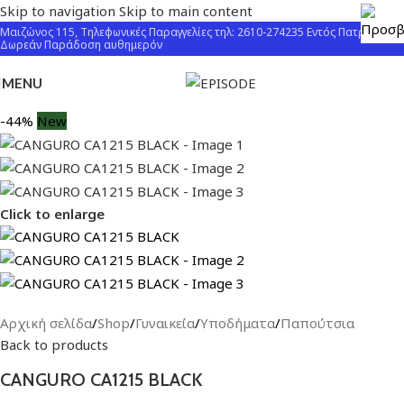
Skip to navigation
Skip to main content
Μαιζώνος 115, Τηλεφωνικές Παραγγελίες τηλ: 2610-274235 Εντός Πατρών
Δωρεάν Παράδοση αυθημερόν
MENU
-44%
New
Click to enlarge
Αρχική σελίδα
/
Shop
/
Γυναικεία
/
Υποδήματα
/
Παπούτσια
Back to products
CANGURO CA1215 BLACK