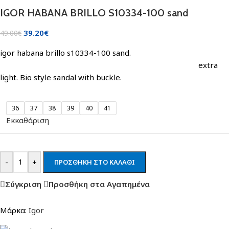
IGOR HABANA BRILLO S10334-100 sand
39.20
€
49.00
€
igor habana brillo s10334-100 sand.
extra
light. Bio style sandal with buckle.
36
37
38
39
40
41
Εκκαθάριση
-
+
ΠΡΟΣΘΉΚΗ ΣΤΟ ΚΑΛΆΘΙ
Σύγκριση
Προσθήκη στα Αγαπημένα
Μάρκα:
Igor