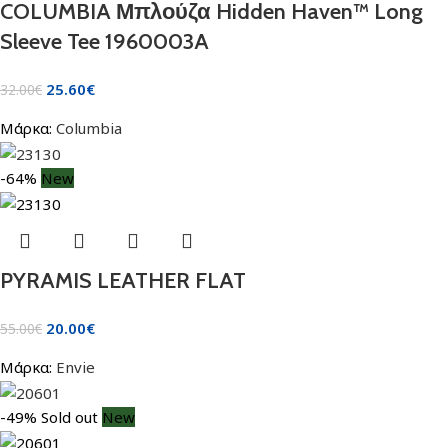
COLUMBIA Μπλούζα Hidden Haven™ Long
Sleeve Tee 1960003A
25.60
€
32.00
€
Μάρκα:
Columbia
-64%
New
PYRAMIS LEATHER FLAT
20.00
€
55.00
€
Μάρκα:
Envie
-49%
Sold out
New