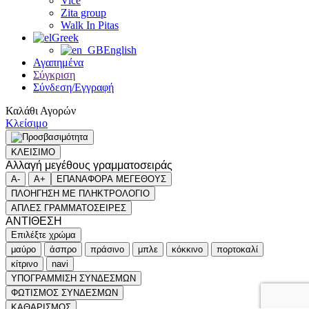
Vice
Zita group
Walk In Pitas
Greek
English
Αγαπημένα
Σύγκριση
Σύνδεση/Εγγραφή
Καλάθι Αγορών
Κλείσιμο
ΚΛΕΙΣΙΜΟ
Αλλαγή μεγέθους γραμματοσειράς
A-
A+
ΕΠΑΝΑΦΟΡΑ ΜΕΓΕΘΟΥΣ
ΠΛΟΗΓΗΣΗ ΜΕ ΠΛΗΚΤΡΟΛΟΓΙΟ
ΑΠΛΕΣ ΓΡΑΜΜΑΤΟΣΕΙΡΕΣ
ΑΝΤΙΘΕΣΗ
Επιλέξτε χρώμα
μαύρο
άσπρο
πράσινο
μπλε
κόκκινο
πορτοκαλί
κίτρινο
navi
ΥΠΟΓΡΑΜΜΙΣΗ ΣΥΝΔΕΣΜΩΝ
ΦΩΤΙΣΜΟΣ ΣΥΝΔΕΣΜΩΝ
ΚΑΘΑΡΙΣΜΟΣ