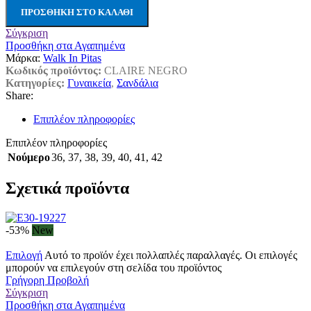
ΠΡΟΣΘΉΚΗ ΣΤΟ ΚΑΛΆΘΙ
Σύγκριση
Προσθήκη στα Αγαπημένα
Μάρκα:
Walk In Pitas
Κωδικός προϊόντος:
CLAIRE NEGRO
Κατηγορίες:
Γυναικεία
,
Σανδάλια
Share:
Επιπλέον πληροφορίες
Επιπλέον πληροφορίες
Νούμερο
36
,
37
,
38
,
39
,
40
,
41
,
42
Σχετικά προϊόντα
-53%
New
Επιλογή
Αυτό το προϊόν έχει πολλαπλές παραλλαγές. Οι επιλογές
μπορούν να επιλεγούν στη σελίδα του προϊόντος
Γρήγορη Προβολή
Σύγκριση
Προσθήκη στα Αγαπημένα