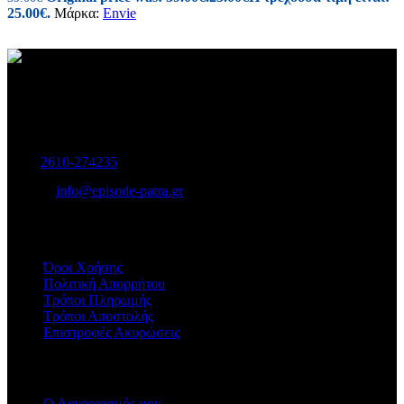
25.00€.
Μάρκα:
Envie
Γυναικεία και Ανδρικά Υποδήματα-Αξεσουάρ.
Μαιζώνος 115, Πάτρα
Τηλ:
2610-274235
E-mail:
info@episode-patra.gr
ΧΡΗΣΙΜΑ
Όροι Χρήσης
Πολιτική Απορρήτου
Τρόποι Πληρωμής
Τρόποι Αποστολής
Επιστροφές Ακυρώσεις
ΕΞΥΠΗΡΕΤΗΣΗ
Ο Λογαριασμός μου