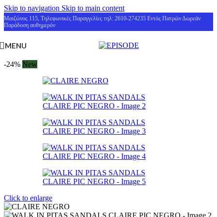
Skip to navigation
Skip to main content
Μαιζώνος 115, Τηλεφωνικές Παραγγελίες τηλ: 2610-274235 Εντός Πατρών Δωρεάν
Παράδοση αυθημερόν
MENU
-24%
New
Click to enlarge