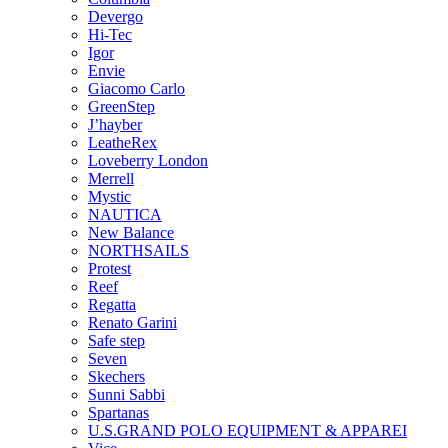
Devergo
Hi-Tec
Igor
Envie
Giacomo Carlo
GreenStep
J’hayber
LeatheRex
Loveberry London
Merrell
Mystic
NAUTICA
New Balance
NORTHSAILS
Protest
Reef
Regatta
Renato Garini
Safe step
Seven
Skechers
Sunni Sabbi
Spartanas
U.S.GRAND POLO EQUIPMENT & APPAREI