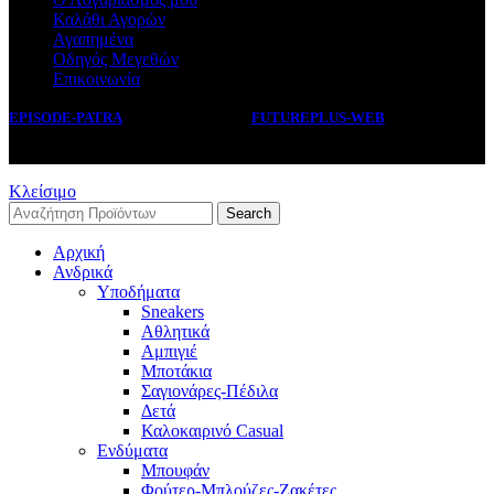
Καλάθι Αγορών
Αγαπημένα
Οδηγός Μεγεθών
Επικοινωνία
EPISODE-PATRA
2019 CREATED BY
FUTUREPLUS-WEB
.
Κλείσιμο
Search
Αρχική
Ανδρικά
Υποδήματα
Sneakers
Αθλητικά
Αμπιγιέ
Μποτάκια
Σαγιονάρες-Πέδιλα
Δετά
Καλοκαιρινό Casual
Ενδύματα
Μπουφάν
Φούτερ-Μπλούζες-Ζακέτες