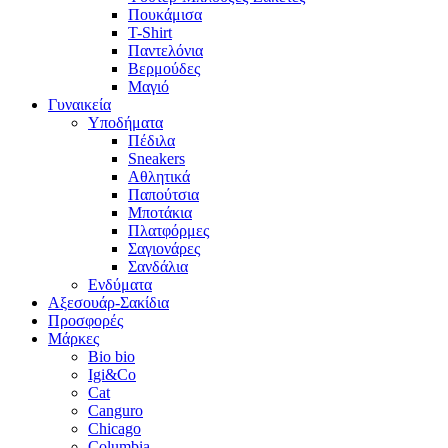
Πουκάμισα
T-Shirt
Παντελόνια
Βερμούδες
Μαγιό
Γυναικεία
Υποδήματα
Πέδιλα
Sneakers
Αθλητικά
Παπούτσια
Μποτάκια
Πλατφόρμες
Σαγιονάρες
Σανδάλια
Ενδύματα
Αξεσουάρ-Σακίδια
Προσφορές
Μάρκες
Bio bio
Igi&Co
Cat
Canguro
Chicago
Columbia