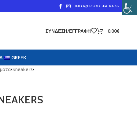
INFO@EPISODE-PATRA.GR
ΣΎΝΔΕΣΗ/ΕΓΓΡΑΦΉ
0.00
€
ΊΑ
GREEK
ματα
/
Sneakers
/
NEAKERS