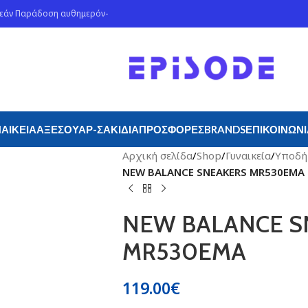
ρεάν Παράδοση αυθημερόν-
ΑΙΚΕΊΑ
ΑΞΕΣΟΥΆΡ-ΣΑΚΊΔΙΑ
ΠΡΟΣΦΟΡΈΣ
BRANDS
ΕΠΙΚΟΙΝΩΝ
Αρχική σελίδα
/
Shop
/
Γυναικεία
/
Υποδή
NEW BALANCE SNEAKERS MR530EMA
NEW BALANCE S
MR530EMA
119.00
€