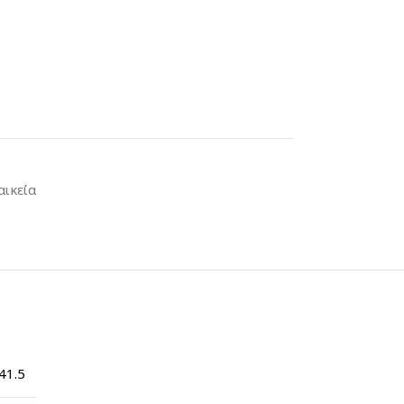
αικεία
41.5