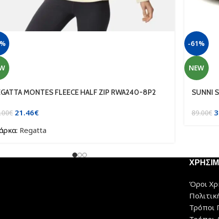
6%
-61%
W
NEW
EGATTA MONTES FLEECE HALF ZIP RWA240-8P2
SUNNI 
21.46
€
3
.00
€
89.00
€
άρκα:
Regatta
ΧΡΗΣΙ
Όροι Χρ
Πολιτικ
Τρόποι 