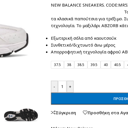
NEW BALANCE SNEA
Το sneaker 530 είνα
τα κλασικά παπούτσια για τρέξιμο. Σ
τεχνολογία. Το μαξιλάρι ABZORB κάτ
Εξωτερική σόλα από καουτσούκ
Συνθετικό/διχτυωτό άνω μέρος
Απορροφητική τεχνολογία αφρού AB
37.5
38
38.5
39.5
40
40.5
-
+
ΠΡΟΣΘΉ
Σύγκριση
Προσθήκη στα Αγ