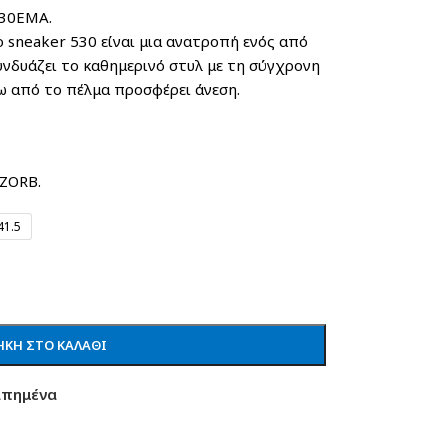
KERS. CODE:MR530EMA.
ι μια ανατροπή ενός από
υνδυάζει το καθημερινό στυλ με τη σύγχρονη
ω από το πέλμα προσφέρει άνεση.
ZORB.
41.5
ΚΗ ΣΤΟ ΚΑΛΆΘΙ
απημένα