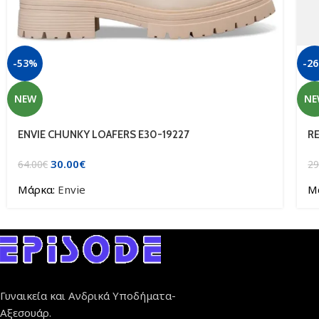
-53%
-2
NEW
NE
ENVIE CHUNKY LOAFERS E30-19227
R
30.00
€
64.00
€
29
Μάρκα:
Envie
Μ
Γυναικεία και Ανδρικά Υποδήματα-
Αξεσουάρ.